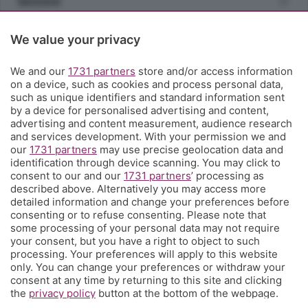
Sezioni
Rubriche
We value your privacy
We and our
1731 partners
store and/or access information
Territorio
on a device, such as cookies and process personal data,
such as unique identifiers and standard information sent
by a device for personalised advertising and content,
Servizi
advertising and content measurement, audience research
and services development. With your permission we and
our
1731 partners
may use precise geolocation data and
Chi Siamo
identification through device scanning. You may click to
consent to our and our
1731 partners
’ processing as
described above. Alternatively you may access more
Community
detailed information and change your preferences before
consenting or to refuse consenting. Please note that
some processing of your personal data may not require
Network
your consent, but you have a right to object to such
processing. Your preferences will apply to this website
only. You can change your preferences or withdraw your
consent at any time by returning to this site and clicking
the
privacy policy
button at the bottom of the webpage.