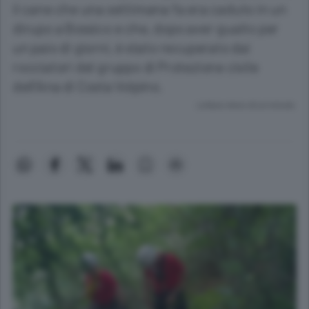
il cane che una settimana fa era caduto in un
dirupo a Bossico e che, dopo aver guaito per
un paio di giorni, è stato recuperato dai
rocciatori del gruppo di Protezione civile
dell’Ana di Costa Volpino.
Lettura meno di un minuto.