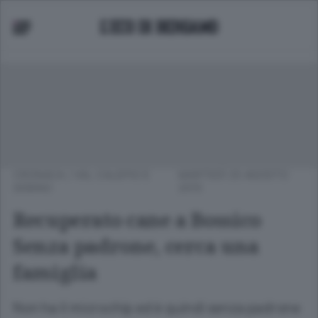
CRONACA
/
VAL CALEPIO E
MARTEDÌ 25 AGOSTO
SEBINO
2015
Recuperato cane a Bossico
Senza padrone, cerca una
famiglia
Non ha il microchip ed è quindi senza padrone