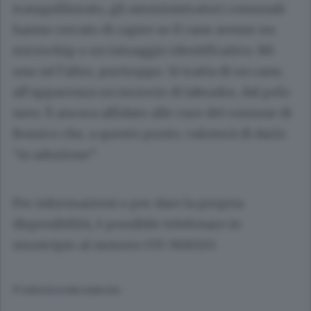
tranquillizzato, gli amministratori comunali
hanno cercato di capire se il cane avesse un
microchip o un tatuaggio identificativo. Nè
uno né l’altro, purtroppo. Si tratta di un cane,
all’apparenza un incrocio di labrador, dal pelo
nero. È ancora affidato alle cure del comune di
Bossico che, a questo punto, valuterà di darlo
“in adozione”.
Per informazioni o per dare la propria
disponibilità, è possibile telefonare in
municipio al numero 035 968020.
© RIPRODUZIONE RISERVATA