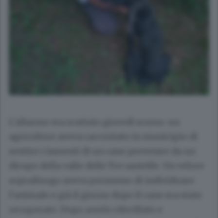
L’allarme era scattato giovedì scorso: un
agricoltore aveva raccontato in municipio di
sentire i lamenti di un cane provenire da un
dirupo della valle delle Tre santelle. Un veloce
sopralluogo aveva permesso di individuare
l’animale e già il giorno dopo il cane era stato
recuperato. Dopo averlo rifocillato e