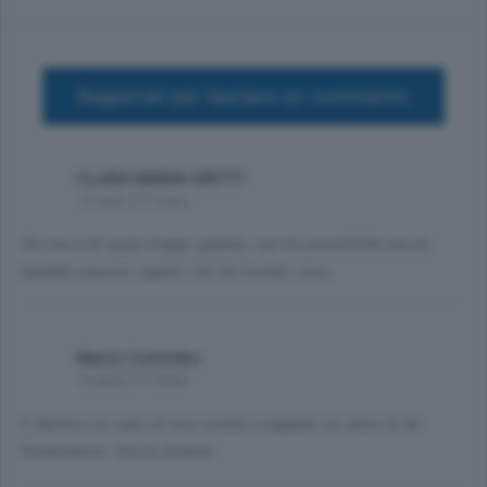
Registrati per lasciare un commento
CLARA MARIA GRITTI
10 anni, 11 mesi
Per me è di razza troppo grande, non ho possibilità ma mi
farebbe piacere sapere che ha trovato casa
Mario Colombo
10 anni, 11 mesi
E identico al cane di mia sorella scappato un anno fa da
Ponteranica. Ora la chiamo