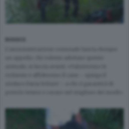
BOSSICO
L’amministrazione comunale lancia dunque
un appello: chi volesse adottare questo
animale, si faccia avanti. «Valuteremo le
richieste e affideremo il cane – spiega il
sindaco Daria Schiavi – a chi ci garantirà di
poterlo tenere e curare nel migliore dei modi».