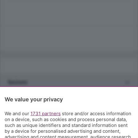
Sezioni
Rubriche
We value your privacy
We and our
1731 partners
store and/or access information
Territorio
on a device, such as cookies and process personal data,
such as unique identifiers and standard information sent
by a device for personalised advertising and content,
Servizi
advertising and content measurement, audience research