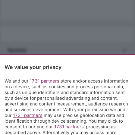
Sezioni
Rubriche
We value your privacy
We and our
1731 partners
store and/or access information
Territorio
on a device, such as cookies and process personal data,
such as unique identifiers and standard information sent
by a device for personalised advertising and content,
Servizi
advertising and content measurement, audience research
and services development. With your permission we and
our
1731 partners
may use precise geolocation data and
Chi Siamo
identification through device scanning. You may click to
consent to our and our
1731 partners
’ processing as
described above. Alternatively you may access more
Community