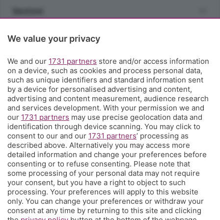
Sezioni
Rubriche
We value your privacy
We and our
1731 partners
store and/or access information
Territorio
on a device, such as cookies and process personal data,
such as unique identifiers and standard information sent
by a device for personalised advertising and content,
Servizi
advertising and content measurement, audience research
and services development. With your permission we and
our
1731 partners
may use precise geolocation data and
Chi Siamo
identification through device scanning. You may click to
consent to our and our
1731 partners
’ processing as
described above. Alternatively you may access more
Community
detailed information and change your preferences before
consenting or to refuse consenting. Please note that
some processing of your personal data may not require
Network
your consent, but you have a right to object to such
processing. Your preferences will apply to this website
only. You can change your preferences or withdraw your
consent at any time by returning to this site and clicking
the
privacy policy
button at the bottom of the webpage.