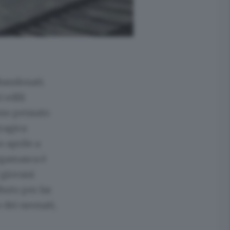
bbandonati.
 edili
nno pensato
tragica
o aprile a
ergamasca è
 giovani
buto per far
 dei neonati,