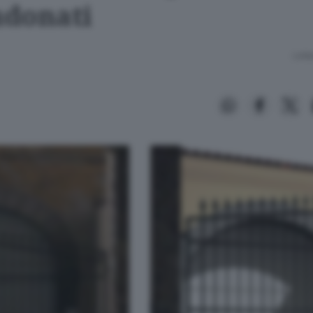
donati
Lettu