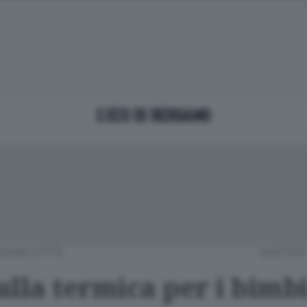
GAMO CITTÀ
MARTEDÌ 
ulla termica per i bimb