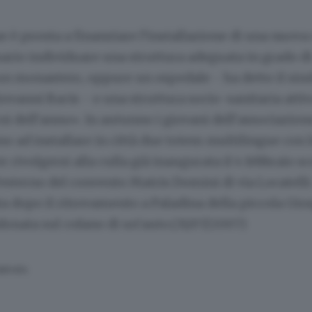
e è pronta a finanziare l’installazione di una nuova
ario individuare una struttura adeguata in grado di 
un monastero, oppure un ospedale - ha detto il sin
iovanni Bacis - o una struttura socio-sanitaria attiv
orni dell’anno». In autunno i giovani dell’associazion
 ad installare in città due totem multilingue con l
r rivolgersi alla culla già inaugurata il 4 febbraio s
esterno del convento Matris Domini di via Locatelli.
ata dopo il ritrovamento a Paladina della piccola Gior
onata sul cofano di un’auto.(31/07/2007)
SERVATA