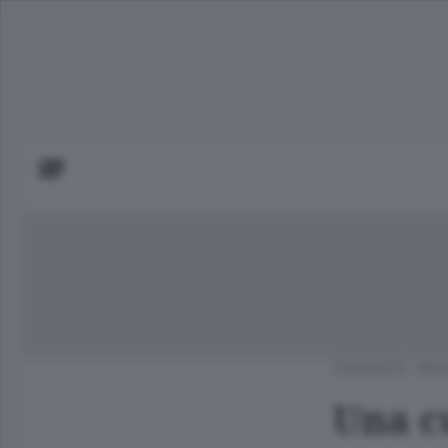
CRONACA
/
BER
Una c