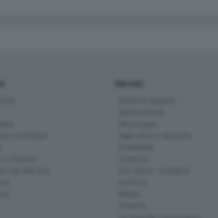
io
Servizi
ittà
Edizione digitale
Abbonamenti
ana
Necrologie
na e di Scalve
Ogni vita un racconto
d
Pubblicità
o e Sebino
Concorsi
lle San Martino
Eco Store - Iniziative
ina
Archivio
gna
Meteo
Cinema
Le aziende comunicano