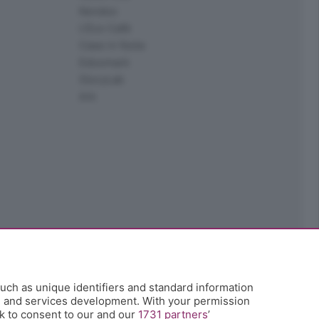
Kendoo
L'Eco Cafè
Case in festa
Edoomark
StoryLab
Ark
uch as unique identifiers and standard information
h and services development. With your permission
k to consent to our and our
1731 partners
’