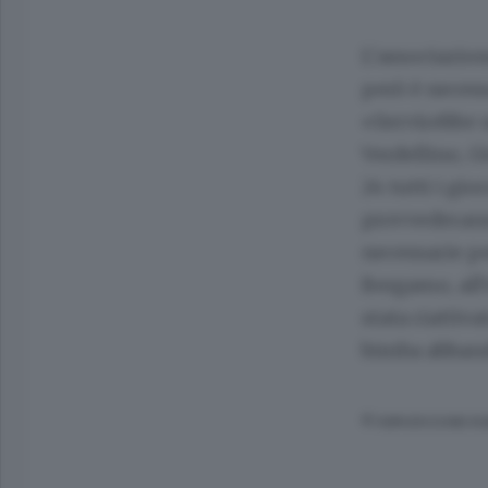
L’associazion
però è necess
«Servirebbe 
Verdellino, G
24 tutti i gi
provvederanno
necessarie pe
Bergamo, all’
stata riattiv
bimba abband
© RIPRODUZIONE RI