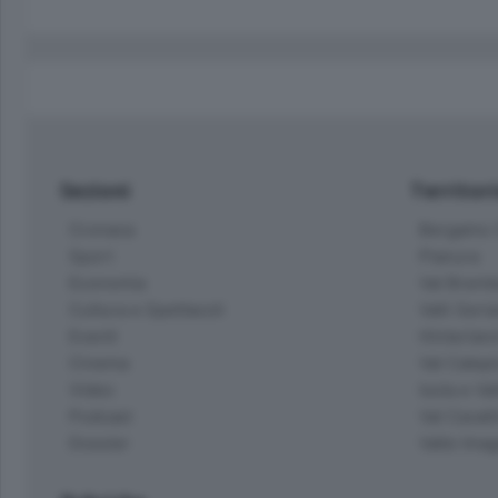
Sezioni
Territor
Cronaca
Bergamo C
Sport
Pianura
Economia
Val Bremb
Cultura e Spettacoli
Valli Seria
Eventi
Hinterlan
Cinema
Val Calepi
Video
Isola e Va
Podcast
Val Cavall
Dossier
Valle Ima