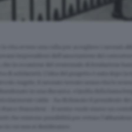
 la vita ovvero una culla per accogliere i neonati a
giovani imprenditori dell’associazione dei costruttori
 che in occasione del ventennale di fondazione ha
va di solidarietà. L’idea del progetto è nata dopo la 
iccolo Angelo, il neonato trovato senza vita lo scors
bbandonato in una discarica. «Quella della bassa b
icolarmente calda - ha dichiarato il presidente dei
Marco Mazzoleni - il nostro vuole essere un contri
utti che esistono possibilità per evitare l’abbandono
o in cui non si desiderano».