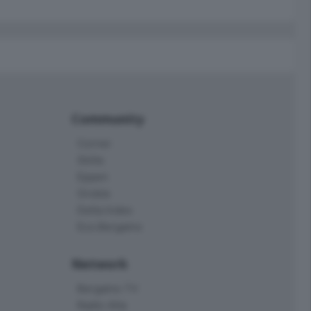
Community
Corner
Skille
Eppen
Orobie
Delta Index
Eco.Bergamo
Network
Bergamo TV
Radio Alta