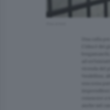
(Foto di N/A)
Una culla per
L’idea è dei 
bergamaschi,
ad un’iniziati
vicenda del p
Verdellino, a
una zona part
imprenditori 
conoscere a t
anche nel cas