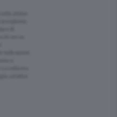
 culla, prima
accoglierla.
daco di
a 24 ore su
e
e indicazioni
corso a
 La culla era
gia, un’altra