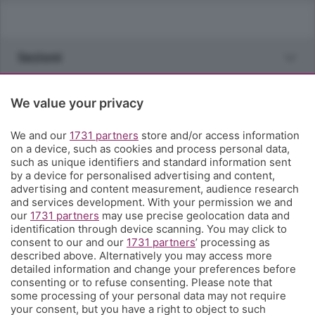
Sezioni
Rubriche
We value your privacy
Territorio
We and our
1731 partners
store and/or access information
on a device, such as cookies and process personal data,
such as unique identifiers and standard information sent
Servizi
by a device for personalised advertising and content,
advertising and content measurement, audience research
and services development. With your permission we and
Chi Siamo
our
1731 partners
may use precise geolocation data and
identification through device scanning. You may click to
consent to our and our
1731 partners
’ processing as
Community
described above. Alternatively you may access more
detailed information and change your preferences before
consenting or to refuse consenting. Please note that
Network
some processing of your personal data may not require
your consent, but you have a right to object to such