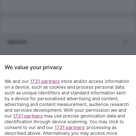
Sezioni
Rubriche
We value your privacy
Territorio
We and our
1731 partners
store and/or access information
on a device, such as cookies and process personal data,
Servizi
such as unique identifiers and standard information sent
by a device for personalised advertising and content,
advertising and content measurement, audience research
Chi Siamo
and services development. With your permission we and
our
1731 partners
may use precise geolocation data and
identification through device scanning. You may click to
Community
consent to our and our
1731 partners
’ processing as
described above. Alternatively you may access more