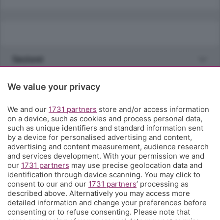
Sezioni
Rubriche
We value your privacy
We and our
1731 partners
store and/or access information
Territorio
on a device, such as cookies and process personal data,
such as unique identifiers and standard information sent
by a device for personalised advertising and content,
Servizi
advertising and content measurement, audience research
and services development. With your permission we and
our
1731 partners
may use precise geolocation data and
Chi Siamo
identification through device scanning. You may click to
consent to our and our
1731 partners
’ processing as
described above. Alternatively you may access more
Community
detailed information and change your preferences before
consenting or to refuse consenting. Please note that