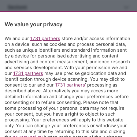
Sezioni
Rubriche
We value your privacy
We and our
1731 partners
store and/or access information
Territorio
on a device, such as cookies and process personal data,
such as unique identifiers and standard information sent
by a device for personalised advertising and content,
Servizi
advertising and content measurement, audience research
and services development. With your permission we and
our
1731 partners
may use precise geolocation data and
Chi Siamo
identification through device scanning. You may click to
consent to our and our
1731 partners
’ processing as
described above. Alternatively you may access more
Community
detailed information and change your preferences before
consenting or to refuse consenting. Please note that
some processing of your personal data may not require
Network
your consent, but you have a right to object to such
processing. Your preferences will apply to this website
only. You can change your preferences or withdraw your
consent at any time by returning to this site and clicking