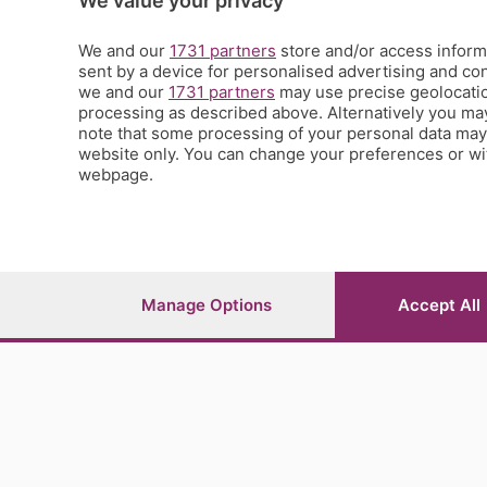
We value your privacy
Tic Tac
Volontariato
We and our
1731 partners
store and/or access informa
sent by a device for personalised advertising and c
StoryLab
we and our
1731 partners
may use precise geolocation
Il punto
processing as described above. Alternatively you ma
L'EcoCafè
note that some processing of your personal data may n
Editoriali
website only. You can change your preferences or wit
webpage.
© COPYRIGHT 2026 - S.E.S.A.A.B. S.p.a. con sede in Vial
riproduzione anche parziale
Iscritta al Registro Imprese di Bergamo al n.243762 | Ca
Manage Options
Accept All