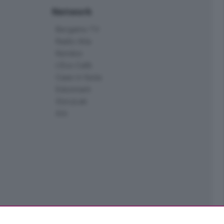
Network
Bergamo TV
Radio Alta
Kendoo
L'Eco Cafè
Case in festa
Edoomark
StoryLab
Ark