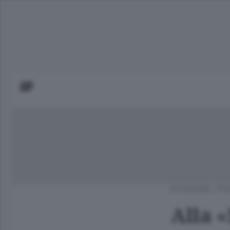
ECONOMIA
/
PI
Alla 