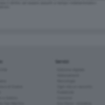
are il diritto ad essere assunti a tempo indeterminato».
SERVATA
io
Servizi
ittà
Edizione digitale
Abbonamenti
ana
Necrologie
na e di Scalve
Ogni vita un racconto
d
Pubblicità
o e Sebino
Concorsi
lle San Martino
Eco Store - Iniziative