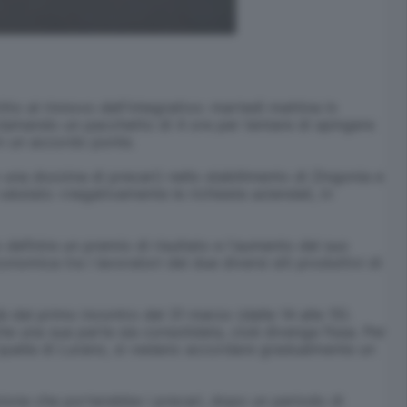
tto al rinnovo dell'integrativo: martedì mattina in
clamando un pacchetto di 4 ore per tentare di spingere
on un accordo ponte.
 una dozzina di precari) nello stabilimento di Zingonia e
valutato «negativamente le richieste aziendali, in
 definire un premio di risultato e l'aumento del suo
mica tra i lavoratori dei due diversi siti produttivi di
 dal primo incontro del 31 marzo (dalle 14 alle 15).
e una sua parte sia consolidata, cioè divenga fissa. Per
 quella di Lurano, si vedano accordare gradualmente un
azione che porterebbe i precari, dopo un periodo di