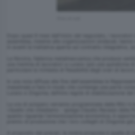
(Foto di null)
Dopo quasi 6 mesi dall'inizio del negoziato, i lavoratori 
assemblea, insieme alle organizzazioni sindacali, hanno
in avanti la trattativa aperta sul contratto integrativo
La Nicotra, fabbrica metalmeccanica che produce ventilat
una trentina di lavoratori a Lurano (più una quindicina d
particolare la richiesta di flessibilità degli orari di lav
In una nota diffusa alla fine dell'assemblea le Rappresen
massimale e fare in modo che contenga una parte consoli
Lurano e Zingonia; definire regole di stabilizzazione dei 
Le ore di sciopero verranno programmate dalle RSU in ba
«Quello che chiediamo - spiega Claudio Ravasio della Fi
quanto riguarda l'armonizzazione economica, è opportuno
premio di produzione che i loro colleghi di Zingonia gi
A proposito dei precari, la nostra proposta è quella di 