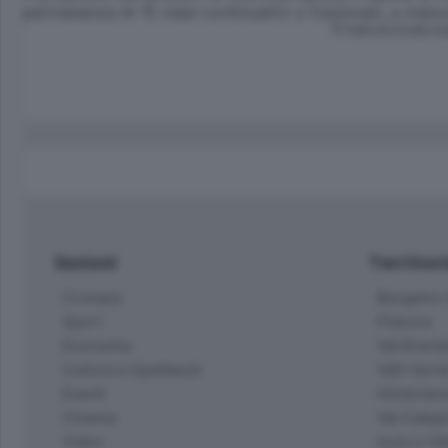
permanenza di 15 mesi continuativi o frazionati, a matur
© RIPRODUZIONE RI
Sezioni
Territor
Cronaca
Bergamo C
Sport
Pianura
Economia
Val Bremb
Cultura e Spettacoli
Valli Seria
Eventi
Hinterlan
Cinema
Val Calepi
Video
Isola e Va