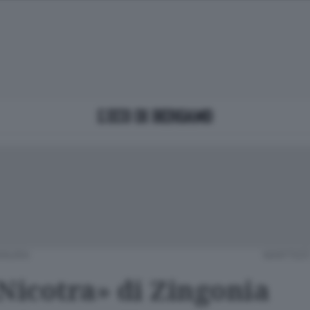
ANURA
MARTEDÌ
«Nicotra» di Zingonia