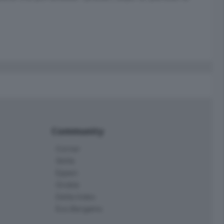
Community
Corner
Skille
Eppen
Orobie
Delta Index
Eco.Bergamo