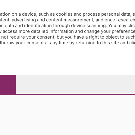
tion on a device, such as cookies and process personal data, s
ontent, advertising and content measurement, audience researc
 data and identification through device scanning. You may clic
y access more detailed information and change your preference
ot require your consent, but you have a right to object to such
hdraw your consent at any time by returning to this site and cl
e Papa Giovanni XXIII, 118 24121 Bergamo - E' vietata la
pitale sociale Euro 10.000.000 i.v.