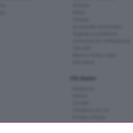
ina
Archivio
gna
Meteo
Cinema
Le aziende comunicano
Segnala un problema
Comunica con la Redazione
I più letti
News in tempo reale
Skill Alexa
Chi Siamo
Redazione
Editore
Contatti
Collabora con noi
Privacy e Policy