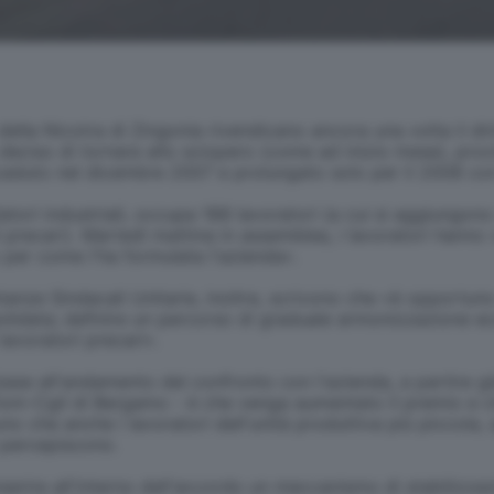
della Nicotra di Zingonia rivendicano ancora una volta il diri
 deciso di tornare allo sciopero (come ad inizio mese), pro
, scaduto nel dicembre 2007 e prolungato solo per il 2008 c
ori industriali, occupa 188 lavoratori (a cui si aggiungono
i precari). Martedì mattina in assemblea, i lavoratori hanno 
oro per come l'ha formulata l'azienda».
tanze Sindacali Unitarie, inoltre, scrivono che «è opportuno
data; definire un percorso di graduale armonizzazione econo
lavoratori precari».
se all'andamento del confronto con l'azienda, a partire già
om-Cgil di Bergamo - è che venga aumentato il premio e ch
 che anche i lavoratori dell'unità produttiva più piccola,
à percepiscono.
inserire all'interno dell'accordo un meccanismo di stabilizz