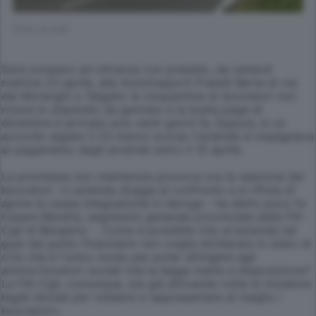
(Foto di null)
Sarà sciopero ad oltranza con presidio, da venerdì
mattina 23 aprile, alla Autotrasporti Fratelli Berta di via
dei Morenghi a Telgate: la cinquantina di lavoratori non
riceve lo stipendio da gennaio e la busta paga di
dicembre è arrivata solo venti giorni fa. Eppure, in un
accordo siglato il 23 marzo scorso l'azienda si impegnava
al pagamento degli arretrati entro il 15 aprile.
La promessa non mantenuta provoca ora la reazione dei
lavoratori. «L'azienda sfugge al confronto e si rifiuta di
aprire la cassa integrazione in deroga - ha detto poco fa
Cesare Beretta, segretario generale provinciale della Filt-
Cgil di Bergamo -. Come è possibile che un'azienda nei
guai dal punto finanziario non voglia dichiarare lo stato di
crisi che è l'unico modo per poter attingere agli
ammortizzatori sociali che la legge mette a disposizione?
La Filt-Cgil, comunque, sta già attivando tutte le iniziative
legali idonee per tutelare e rappresentare al meglio i
lavoratori».