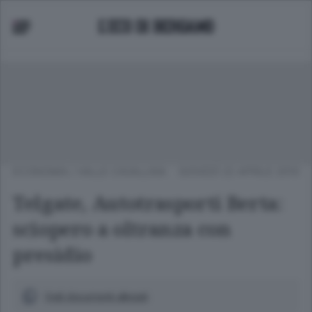
ECONOMIA
/
VALLE CAVALLINA
GIOVEDÌ 22 APRILE 2010
Telgate, Autotrasporti Berta:
sciopero a oltranza con
presidio
Vedi documenti allegati