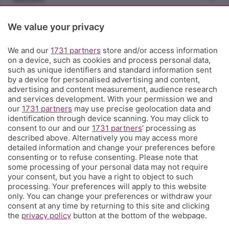
Rubriche
We value your privacy
We and our
1731 partners
store and/or access information
Territorio
on a device, such as cookies and process personal data,
such as unique identifiers and standard information sent
by a device for personalised advertising and content,
Servizi
advertising and content measurement, audience research
and services development. With your permission we and
our
1731 partners
may use precise geolocation data and
Chi Siamo
identification through device scanning. You may click to
consent to our and our
1731 partners
’ processing as
described above. Alternatively you may access more
Community
detailed information and change your preferences before
consenting or to refuse consenting. Please note that
some processing of your personal data may not require
Network
your consent, but you have a right to object to such
processing. Your preferences will apply to this website
only. You can change your preferences or withdraw your
consent at any time by returning to this site and clicking
the
privacy policy
button at the bottom of the webpage.