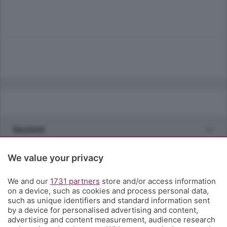
Sezioni
Rubriche
We value your privacy
We and our
1731 partners
store and/or access information
Territorio
on a device, such as cookies and process personal data,
such as unique identifiers and standard information sent
by a device for personalised advertising and content,
Servizi
advertising and content measurement, audience research