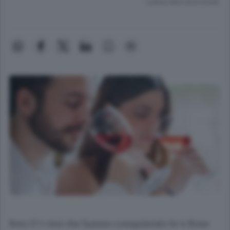
Lettura meno di un minuto.
Ben 17 i vini che hanno conquistato le 4 Rose