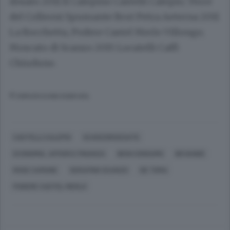
dosato 2011 Il Calepino Castelli Calepio; Terre
del Colleoni Spumante Brut Petra Aeterna 2011
La Rocchetta, Podere Castel Merlo Villongo;
Moscato di Scanzo 2015 Locatelli Caffi
Chiuduno.
© RIPRODUZIONE RISERVATA
CASTELLI CALEPIO
SCANZOROSCIATE
ECONOMIA, AFFARI E FINANZA
BENI CONSUMO
BEVANDE
ROSE CAMUNE
SERAFINO SCANZO
DE TOMA
PODERE CASTEL MERLO