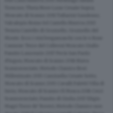
Due Lauri Riserva 2015 Medolago Albani
Trescore; Theia Nove Lune Cenate Sopra;
Moscato di Scanzo 2011 Tallarini Gandosso;
Valcalepio Rosso Iol Castello Riserva 2013
Tenuta Castello di Grumello, Grumello del
Monte. Ecco i vini bergamaschi con le 4 Rose
Camune: Terre del Colleoni Moscato Giallo
Passito Laurenzio 2017 Pecis San Paolo
d’Argon; Moscato di Scanzo 2016 Biava
Scanzorosciate; Metodo Classico Brut
Millesimato 2015 Caminella Cenate Sotto;
Moscato di Scanzo 2015 Cavalli Faletti Villa di
Serio; Moscato di Scanzo Ol Mosca 2016 Cerri
Scanzorosciate; Passito di Giulia 2017 Eligio
Magri Torre de’ Roveri; Metodo Classico non