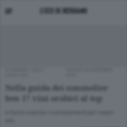
ECONOMIA
/
VALLE
GIOVEDÌ 28 NOVEMBRE
CAVALLINA
2019
Nella guida dei sommelier
ben 17 vini orobici al top
In forte crescita i riconoscimenti per i nostri
vini.