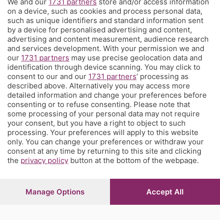
We and our
1731 partners
store and/or access information
on a device, such as cookies and process personal data,
Territorio
such as unique identifiers and standard information sent
by a device for personalised advertising and content,
advertising and content measurement, audience research
Servizi
and services development. With your permission we and
our
1731 partners
may use precise geolocation data and
identification through device scanning. You may click to
Chi Siamo
consent to our and our
1731 partners
’ processing as
described above. Alternatively you may access more
detailed information and change your preferences before
Community
consenting or to refuse consenting. Please note that
some processing of your personal data may not require
your consent, but you have a right to object to such
Network
processing. Your preferences will apply to this website
only. You can change your preferences or withdraw your
consent at any time by returning to this site and clicking
the
privacy policy
button at the bottom of the webpage.
© COPYRIGHT 2026 - S.E.S.A.A.B. S.p.a. con sede in Viale
Manage Options
Accept All
Papa Giovanni XXIII, 118 24121 Bergamo - E' vietata la
riproduzione anche parziale
Iscritta al Registro Imprese di Bergamo al n.243762 |