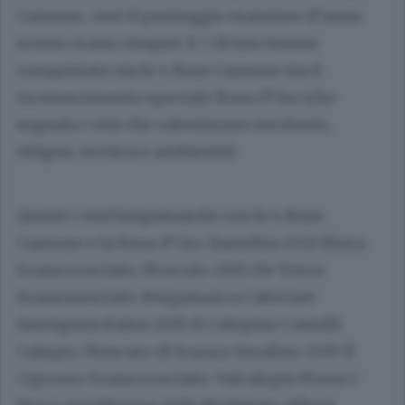
Camune, cioè il punteggio massimo (l’anno
scorso erano cinque). E 7 di loro hanno
conquistato sia le 4 Rose Camune sia il
riconoscimento speciale Rosa d’Oro (che
segnala i vini che valorizzano territorio,
vitigno, tecnica e ambiente).
Questi i vini bergamaschi con le 4 Rose
Camune e la Rosa d’Oro: Exenthia 2013 Biava
Scanzorosciate; Moscato 2015 De Toma
Scanzorosciate; Bergamasca Cabernet
Sauvignon Kalos 2015 Il Calepino Castelli
Calepio; Moscato di Scanzo Serafino 2015 Il
Cipresso Scanzorosciate; Valcalepio Rosso I