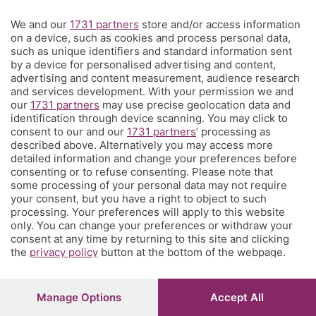
Rubriche
We and our
1731 partners
store and/or access information
on a device, such as cookies and process personal data,
Territorio
such as unique identifiers and standard information sent
by a device for personalised advertising and content,
advertising and content measurement, audience research
Servizi
and services development. With your permission we and
our
1731 partners
may use precise geolocation data and
identification through device scanning. You may click to
Chi Siamo
consent to our and our
1731 partners
’ processing as
described above. Alternatively you may access more
detailed information and change your preferences before
Community
consenting or to refuse consenting. Please note that
some processing of your personal data may not require
your consent, but you have a right to object to such
Network
processing. Your preferences will apply to this website
only. You can change your preferences or withdraw your
consent at any time by returning to this site and clicking
the
privacy policy
button at the bottom of the webpage.
© COPYRIGHT 2026 - S.E.S.A.A.B. S.p.a. con sede in Viale
Manage Options
Accept All
Papa Giovanni XXIII, 118 24121 Bergamo - E' vietata la