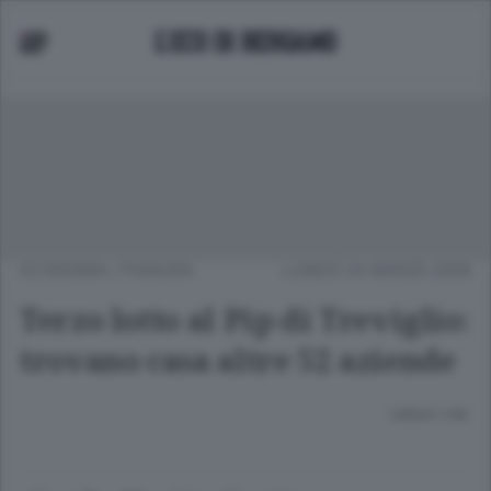
ECONOMIA
/
PIANURA
LUNEDÌ 24 MARZO 2008
Terzo lotto al Pip di Treviglio:
trovano casa altre 52 aziende
Lettura 1 min.