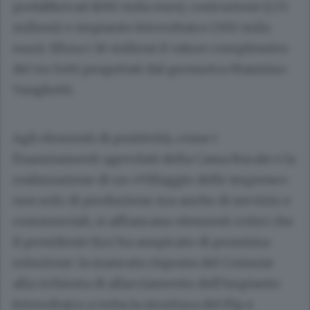
prefabbricati (690 mila euro), costruzioni (1,55
milioni) e impianto fotovoltaico (300 mila
euro). Sfiora i 10 milioni il valore complessivo
dei tre lotti progettati dal geometra Massimo
Vanghetti.
Agli elementi di positività, come i
finanziamenti agevolati della Cassa Rurale e la
realizzazione di un «Villaggio delle imprese»
non solo di produzione ma anche di servizio e
commerciali, si affiancano elementi critici che
il presidente Erri ha auspicato di prossima
soluzione: la mancata risposta del Comune
alla richiesta di allacciamento dell’impianto
fotovoltaico a tutta la struttura del Pip e