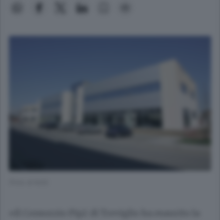
(Foto di N/A)
«Il Consorzio Pip2 di Treviglio ha esaurito la