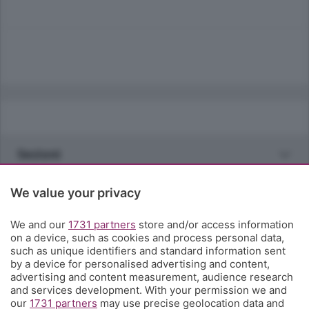
Sezioni
Rubriche
We value your privacy
We and our
1731 partners
store and/or access information
Territorio
on a device, such as cookies and process personal data,
such as unique identifiers and standard information sent
by a device for personalised advertising and content,
Servizi
advertising and content measurement, audience research
and services development. With your permission we and
our
1731 partners
may use precise geolocation data and
Chi Siamo