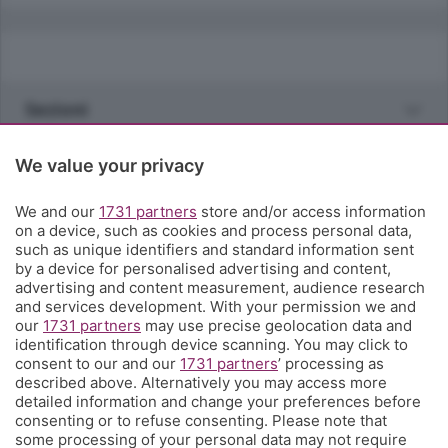
Sezioni
Rubriche
We value your privacy
We and our
1731 partners
store and/or access information
Territorio
on a device, such as cookies and process personal data,
such as unique identifiers and standard information sent
by a device for personalised advertising and content,
Servizi
advertising and content measurement, audience research
and services development. With your permission we and
our
1731 partners
may use precise geolocation data and
Chi Siamo
identification through device scanning. You may click to
consent to our and our
1731 partners
’ processing as
described above. Alternatively you may access more
Community
detailed information and change your preferences before
consenting or to refuse consenting. Please note that
some processing of your personal data may not require
Network