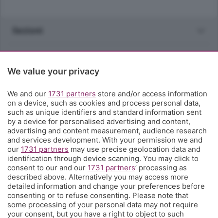
Sezioni
Rubriche
We value your privacy
Territorio
We and our
1731 partners
store and/or access information
on a device, such as cookies and process personal data,
Servizi
such as unique identifiers and standard information sent
by a device for personalised advertising and content,
advertising and content measurement, audience research
Chi Siamo
and services development. With your permission we and
our
1731 partners
may use precise geolocation data and
identification through device scanning. You may click to
Community
consent to our and our
1731 partners
’ processing as
described above. Alternatively you may access more
detailed information and change your preferences before
Network
consenting or to refuse consenting. Please note that
some processing of your personal data may not require
your consent, but you have a right to object to such