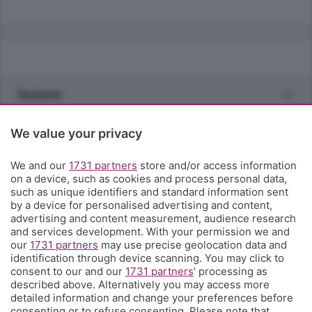
Sezioni
Rubriche
We value your privacy
We and our
1731 partners
store and/or access information
Territorio
on a device, such as cookies and process personal data,
such as unique identifiers and standard information sent
by a device for personalised advertising and content,
Servizi
advertising and content measurement, audience research
and services development. With your permission we and
our
1731 partners
may use precise geolocation data and
Chi Siamo
identification through device scanning. You may click to
consent to our and our
1731 partners
’ processing as
described above. Alternatively you may access more
Community
detailed information and change your preferences before
consenting or to refuse consenting. Please note that