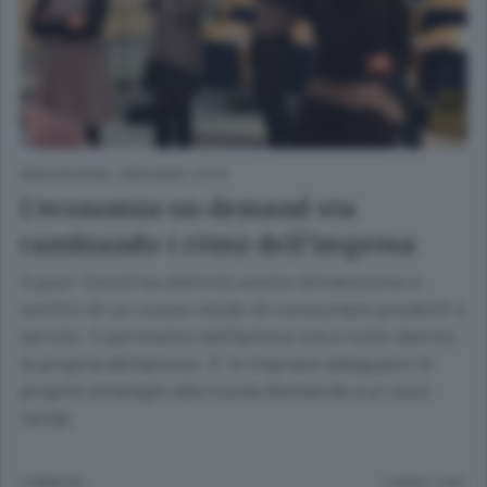
INNOVAZIONE
/
BERGAMO CITTÀ
L’economia on-demand sta
cambiando i ritmi dell’impresa
Il post-Covid ha definito anche dimensione e
confini di un nuovo modo di consumare prodotti e
servizi: il perimetro dell’azione ora è tutto dentro
la propria abitazione. E le imprese adeguano le
proprie strategie alla nuova domanda e a i suoi
tempi
6 ANNI FA
Lettura 7 min.