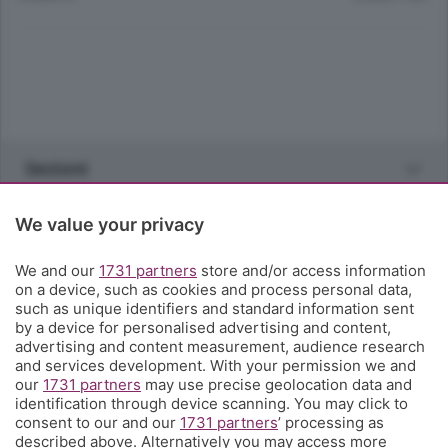
Sezioni
Rubriche
We value your privacy
We and our
1731 partners
store and/or access information
Territorio
on a device, such as cookies and process personal data,
such as unique identifiers and standard information sent
by a device for personalised advertising and content,
Servizi
advertising and content measurement, audience research
and services development. With your permission we and
our
1731 partners
may use precise geolocation data and
Chi Siamo
identification through device scanning. You may click to
consent to our and our
1731 partners
’ processing as
described above. Alternatively you may access more