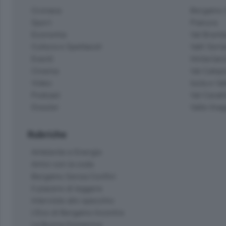
Cronaca
Bergamo C
Sport
Pianura
Economia
Val Bremb
Cultura e Spettacoli
Valli Seria
Eventi
Hinterlan
Cinema
Val Calepi
Video
Isola e Va
Podcast
Val Cavall
Dossier
Valle Ima
Rubriche
Ambiente e Energia
Amici con la coda
Bergamo Senza Confini
Il piacere di leggere
Interviste allo specchio
L'Eco di Bergamo Incontra
La Buona Domenica