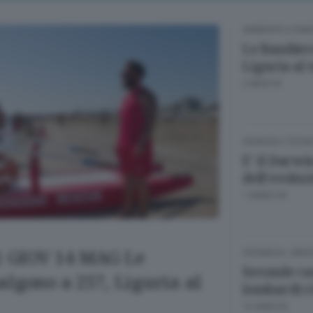
AMBIENTE E ENE
Le Bandier
Liguria al 
2 MESI FA
SCIENZA E TECN
E' il Darwi
dell'evoluz
1 ANNO FA
 GIOV 14 MAG Le
CRONACA
/
BER
Seconde cas
algono a 257, Liguria al
lombardi r
12 ANNI FA