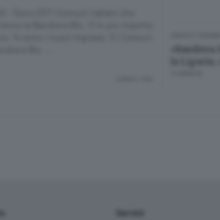
 - Sono 257 i Comuni italiani che
nno la Bandiera Blu, 11 in più rispetto
no: 14 sono i nuovi ingressi, 3 i Comuni
VIAGGI E TURISM
«Bandiera 
andiere Blu …
la Liguria,
12 ANNI FA
Lettura 1 min.
io
Servizi