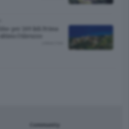
O
blu» per 269 lidi Prima
 ultimo l’Abruzzo
Lettura 2 min.
Community