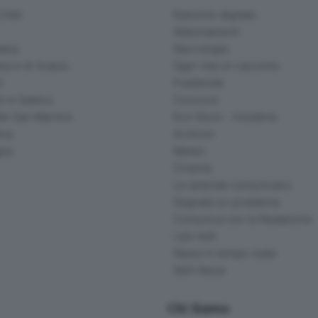
ittà
Edizione digitale
Abbonamenti
ana
Necrologie
na e di Scalve
Ogni vita un racconto
d
Pubblicità
o e Sebino
Concorsi
lle San Martino
Eco Store - Iniziative
ina
Archivio
gna
Meteo
Cinema
Le aziende comunicano
Segnala un problema
Comunica con la Redazione
I più letti
News in tempo reale
Skill Alexa
Chi Siamo