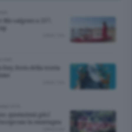
RGIA
e Blu salgono a 257,
top
Lettura 1 min.
OLOGIA
n Day, festa della teoria
ione
Lettura 1 min.
GAMO CITTÀ
e, quotazioni giù I
iscoprono la montagna
Lettura 6 min.