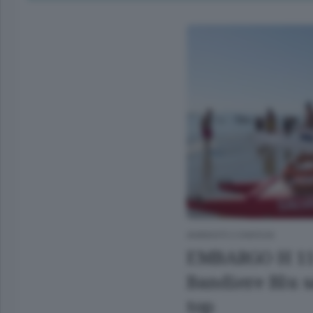
AMBIENTE E ENERGIA
EMBARGO H 11
Bandiere Blu s
top