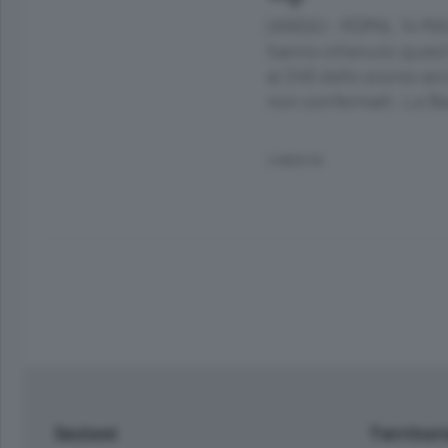
(ANSA) - ROMA, 14 MAG
hanno ottenuto quest'a
ai 246 dello scorso an
non confermati. Le B
2 MESI FA
Sezioni
Territor