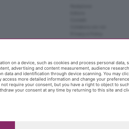
Redazione
Editore
Contatti
Collabora con noi
Privacy e Policy
tion on a device, such as cookies and process personal data, s
ontent, advertising and content measurement, audience researc
 data and identification through device scanning. You may clic
y access more detailed information and change your preference
ot require your consent, but you have a right to object to such
hdraw your consent at any time by returning to this site and cl
e Papa Giovanni XXIII, 118 24121 Bergamo - E' vietata la
pitale sociale Euro 10.000.000 i.v.