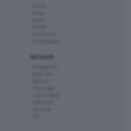
Corner
Skille
Eppen
Orobie
Delta Index
Eco.Bergamo
Network
Bergamo TV
Radio Alta
Kendoo
L'Eco Cafè
Case in festa
Edoomark
StoryLab
Ark