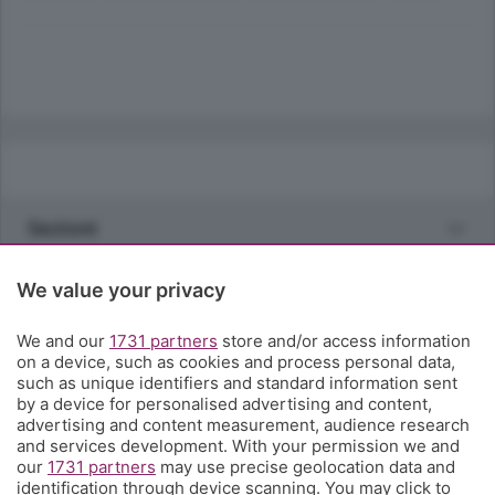
Sezioni
Rubriche
We value your privacy
We and our
1731 partners
store and/or access information
Territorio
on a device, such as cookies and process personal data,
such as unique identifiers and standard information sent
by a device for personalised advertising and content,
Servizi
advertising and content measurement, audience research
and services development. With your permission we and
our
1731 partners
may use precise geolocation data and
Chi Siamo
identification through device scanning. You may click to