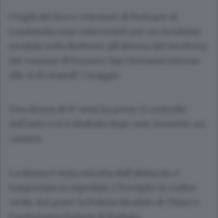
I Vigili del fuoco volontari di Romano di
Lombardia sono intervenuti per un incidente
stradale sulla Brebemi all’altezza del territorio
del comune di Fornovo San Giovanni intorno
alle 11 di venerdì 7 maggio.
Una donna di 67 anni ha perso il controllo
dell’auto e si è ribaltata dopo aver investito un
camion.
La donna è stata estratta dall’abitacolo e
trasportata in ospedale a Treviglio in codice
verde. Sul posto la Polizia Stradale di Chiari e
l’ambulanza Padana di Barbata.