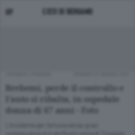
CRONACA
/
PIANURA
VENERDÌ 07 MAGGIO 2021
Brebemi, perde il controllo e
l’auto si ribalta, in ospedale
donna di 67 anni - Foto
L’incidente per fortuna senza gravi
conseguenze si è verificato venerdì 7 maggio