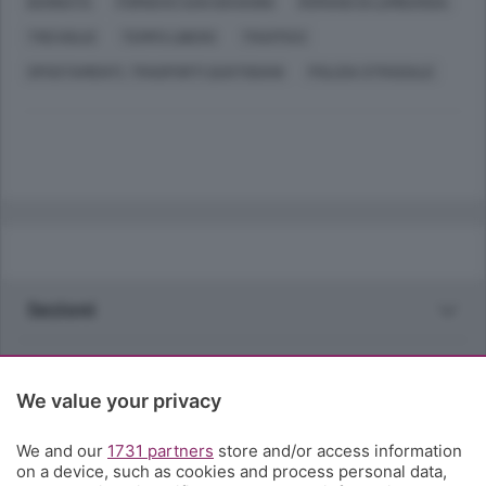
BARBATA
FORNOVO SAN GIOVANNI
ROMANO DI LOMBARDIA
TREVIGLIO
TEMPO LIBERO
TRAFFICO
SPOSTAMENTI, TRASPORTI QUOTIDIANI
POLIZIA STRADALE
Sezioni
Rubriche
We value your privacy
Territorio
We and our
1731 partners
store and/or access information
on a device, such as cookies and process personal data,