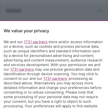
Sezioni
Rubriche
We value your privacy
Territorio
We and our
1731 partners
store and/or access information
on a device, such as cookies and process personal data,
Servizi
such as unique identifiers and standard information sent
by a device for personalised advertising and content,
advertising and content measurement, audience research
Chi Siamo
and services development. With your permission we and
our
1731 partners
may use precise geolocation data and
identification through device scanning. You may click to
Community
consent to our and our
1731 partners
’ processing as
described above. Alternatively you may access more
detailed information and change your preferences before
Network
consenting or to refuse consenting. Please note that
some processing of your personal data may not require
your consent, but you have a right to object to such
processing. Your preferences will apply to this website