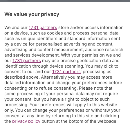
Rubriche
We value your privacy
We and our
1731 partners
store and/or access information
Territorio
on a device, such as cookies and process personal data,
such as unique identifiers and standard information sent
by a device for personalised advertising and content,
Servizi
advertising and content measurement, audience research
and services development. With your permission we and
our
1731 partners
may use precise geolocation data and
Chi Siamo
identification through device scanning. You may click to
consent to our and our
1731 partners
’ processing as
described above. Alternatively you may access more
Community
detailed information and change your preferences before
consenting or to refuse consenting. Please note that
some processing of your personal data may not require
Network
your consent, but you have a right to object to such
processing. Your preferences will apply to this website
only. You can change your preferences or withdraw your
consent at any time by returning to this site and clicking
the
privacy policy
button at the bottom of the webpage.