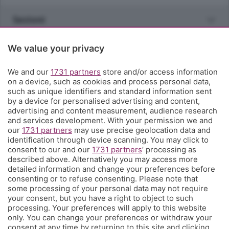
Sezioni
Rubriche
We value your privacy
We and our
1731 partners
store and/or access information
Territorio
on a device, such as cookies and process personal data,
such as unique identifiers and standard information sent
by a device for personalised advertising and content,
Servizi
advertising and content measurement, audience research
and services development. With your permission we and
our
1731 partners
may use precise geolocation data and
Chi Siamo
identification through device scanning. You may click to
consent to our and our
1731 partners
’ processing as
described above. Alternatively you may access more
Community
detailed information and change your preferences before
consenting or to refuse consenting. Please note that
some processing of your personal data may not require
Network
your consent, but you have a right to object to such
processing. Your preferences will apply to this website
only. You can change your preferences or withdraw your
consent at any time by returning to this site and clicking