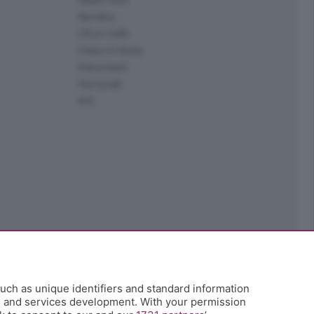
Kendoo
L'Eco Cafè
Case in festa
Edoomark
StoryLab
Ark
uch as unique identifiers and standard information
h and services development. With your permission