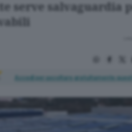
tte serve salvaguardia 
vabili
Lettu
Accedi per ascoltare gratuitamente quest