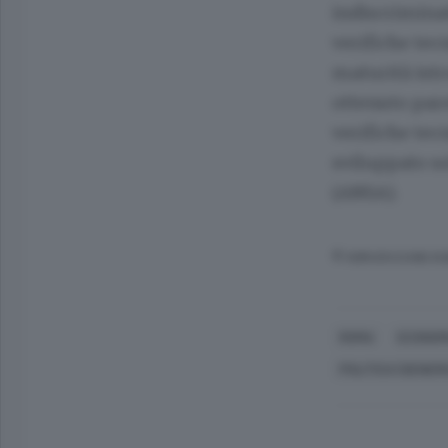
indiscriminat
verifiche tec
maturità istru
ottenuto pare
verifiche tec
sviluppato so
(ANSA).
© RIPRODUZIONE RI
ROMA
ECONOMI
POLITICA (GENERI