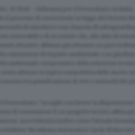
, 30 MAR - L'Alleanza per il Fotovoltaico in Italia,
il processo di conversione in legge del Decreto Bol
necessità di introdurre una clausola di salvaguardia
onti rinnovabili o di accumulo che, alla data di entra
menti attuativi, abbiano già ottenuto un provvedim
lla valutazione di impatto ambientale o un giudizio
lità ambientale comprensivo della soluzione tecnic
senza alterare la logica competitiva delle nuove c
oerenza tra pianificazione di rete e maturità dei pr
il Fotovoltaico "accoglie con favore la disposizione 
zioni di connessione il cui progetto tecnico abbia già
dazione, ma evidenzia inoltre come l'attuale formul
osiddetta 'decadenza automatica' rischi di bloccar