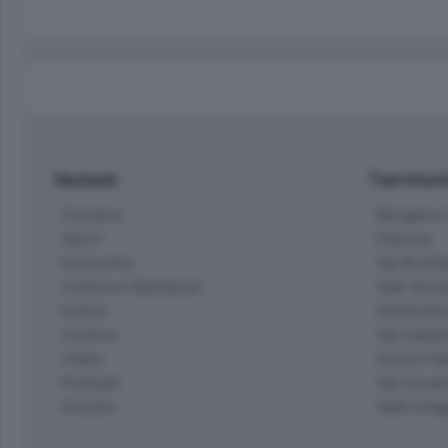
Sezioni
Territor
Cronaca
Bergamo C
Sport
Pianura
Economia
Val Bremb
Cultura e Spettacoli
Valli Seria
Eventi
Hinterlan
Cinema
Val Calepi
Video
Isola e Va
Podcast
Val Cavall
Dossier
Valle Ima