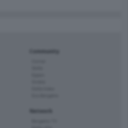
Community
Corner
Skille
Eppen
Orobie
Delta Index
Eco.Bergamo
Network
Bergamo TV
Radio Alta