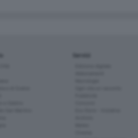
io
Servizi
ittà
Edizione digitale
Abbonamenti
ana
Necrologie
na e di Scalve
Ogni vita un racconto
d
Pubblicità
o e Sebino
Concorsi
lle San Martino
Eco Store - Iniziative
ina
Archivio
gna
Meteo
Cinema