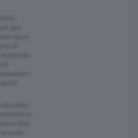
lette,
 per quei
ta in vigore
ento di
 favorevole
a di
onnessioni e
ogetti".
volta a fare
 ottenuto la
azione delle
e in modo