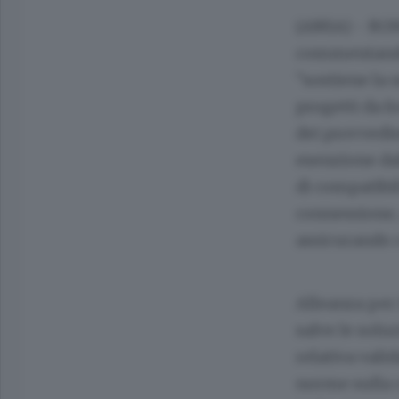
(ANSA) - ROMA
commentando 
"sostiene la 
progetti da f
dei provvedi
esenzione da
di compatibi
connessione, 
assicurando c
Alleanza per 
salve le solu
relativa vali
norme sulla c