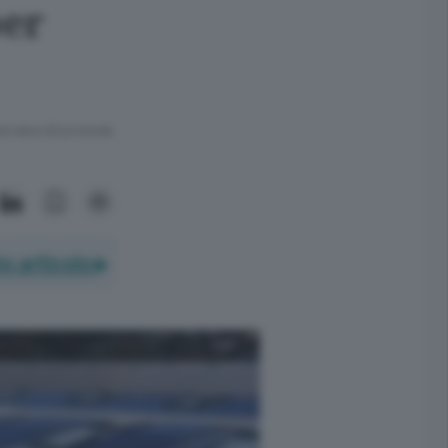
per
ra meno di un minuto.
o articolo