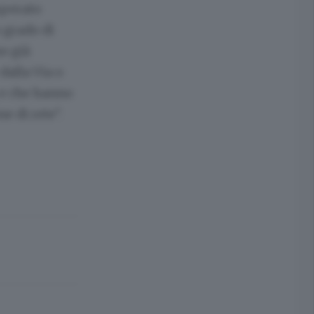
uperato
 grado di
no già
dalla Via o
, e che hanno
e di rete".