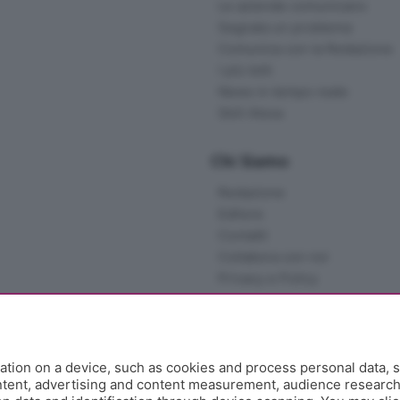
Le aziende comunicano
Segnala un problema
Comunica con la Redazione
I più letti
News in tempo reale
Skill Alexa
Chi Siamo
Redazione
Editore
Contatti
Collabora con noi
Privacy e Policy
tion on a device, such as cookies and process personal data, s
ontent, advertising and content measurement, audience researc