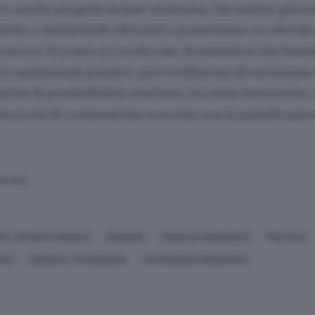
o anche progetti in fase avanzata, che hanno già s
niche e ambientali rilevanti e presentano un elevato
ttoria. Si tratta, in molti casi, di iniziative che han
ri ambientali positivi, provvedimenti di esenzione 
niche di prefattibilità concluse con esito favorevole
luzioni di connessione coerenti con la pianificazion
SERVATA
A, AFFARI E FINANZA
ENERGIA
FINANZA (GENERICO)
POLITICA
CO)
SCIENZA, TECNOLOGIA
TECNOLOGIA (GENERICO)