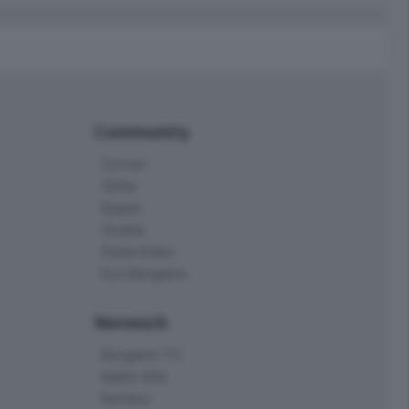
Community
Corner
Skille
Eppen
Orobie
Delta Index
Eco.Bergamo
Network
Bergamo TV
Radio Alta
Kendoo