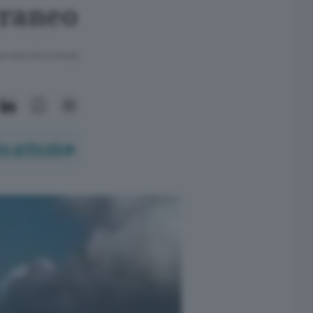
rraneo
ra meno di un minuto.
o articolo