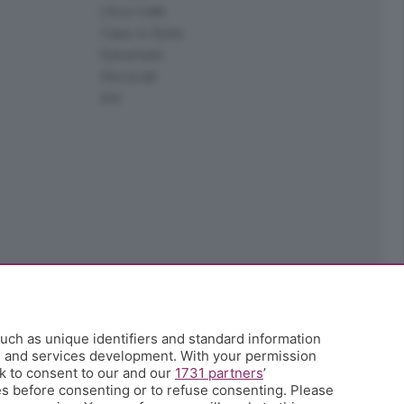
L'Eco Cafè
Case in festa
Edoomark
StoryLab
Ark
uch as unique identifiers and standard information
h and services development. With your permission
k to consent to our and our
1731 partners
’
s before consenting or to refuse consenting. Please