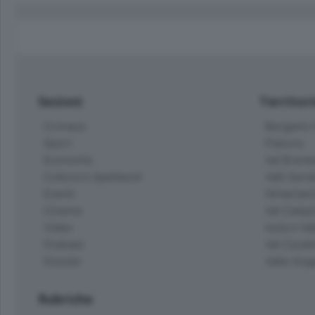
Sezioni
Territor
Cronaca
Bergamo C
Sport
Pianura
Economia
Val Bremb
Cultura e Spettacoli
Valli Seria
Eventi
Hinterlan
Cinema
Val Calepi
Video
Isola e Va
Podcast
Val Cavall
Dossier
Valle Ima
Rubriche