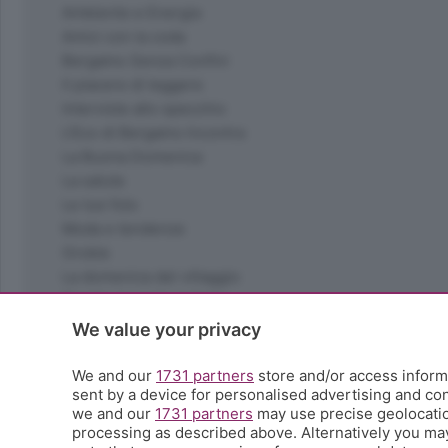
Ambiente e Energia
Amici con la coda
Bergamo Senza Confini
Il piacere di leggere
Interviste allo specchio
L'Eco di Bergamo Incontra
La Buona Domenica
La salute
Le tue foto
Moda e tendenze
Orobie
La domenica del villaggio
Ricette (quasi) perfette
Scienza e Tecnologia
We value your privacy
Tic Tac
Volontariato
We and our
1731 partners
store and/or access informa
sent by a device for personalised advertising and c
StoryLab
we and our
1731 partners
may use precise geolocation
Il punto
processing as described above. Alternatively you ma
L'EcoCafè