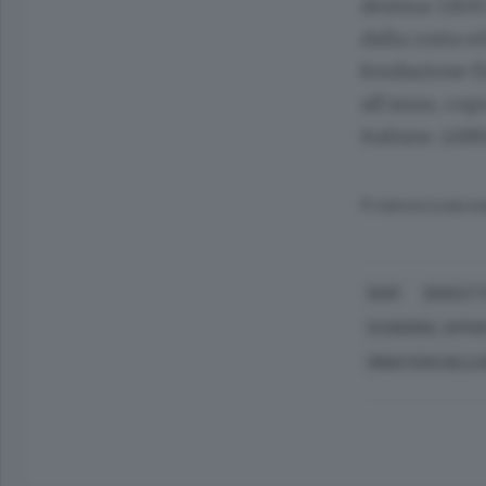
destina 3.800
dalla costa e
fondazione fi
all'anno, cop
italiane. (AN
© RIPRODUZIONE RI
BARI
BARLET
ECONOMIA, AFFAR
MINISTERO DELL'