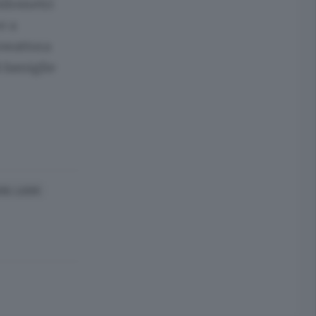
hilometri
e a
lowattora
i famiglie
NI, LAGHI