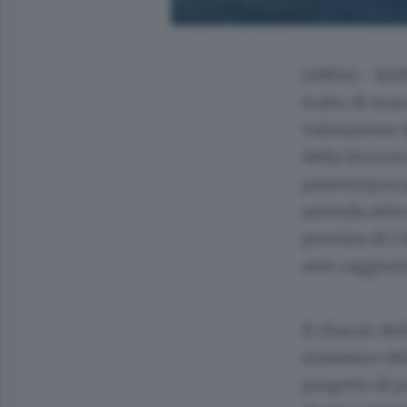
(ANSA) - BARI
tratto di mare
Valutazione 
della Sicurez
paneuropea pe
azienda attiv
prevista di 1.
aver raggiunt
Il rilascio de
ministero del
progetto di p