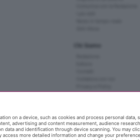
Comunica con la Redazione
I più letti
News in tempo reale
Skill Alexa
Chi Siamo
Redazione
Editore
Contatti
Collabora con noi
Privacy e Policy
tion on a device, such as cookies and process personal data, s
ontent, advertising and content measurement, audience researc
 data and identification through device scanning. You may clic
y access more detailed information and change your preference