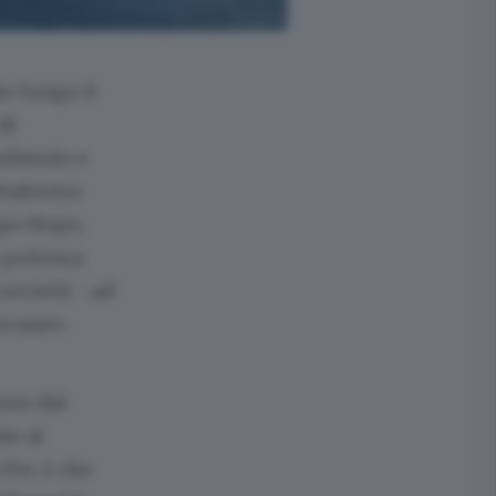
o lungo il
di
mbiente e
attaforma
ppo Hope,
a potenza
 società - ad
erraneo.
essi dal
te al
 Fer 2 che