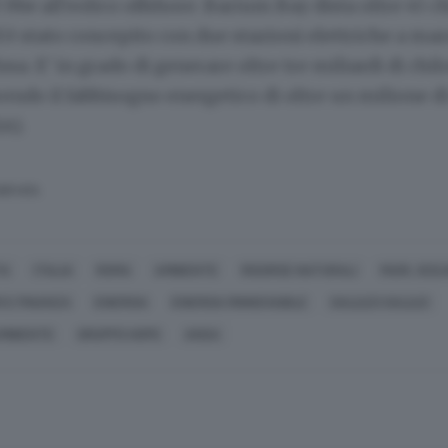
 Mw all'eolico offshore. Barium Bay dista oltre 45 c
d è stato concepito con due stazioni elettriche a mar
ssa. E' in grado di generare oltre tre miliardi di chi
rendo il fabbisogno energetico di oltre un milione d
SA).
SERVATA
TA
ITALIA
ROMA
AMBIENTE
RISORSE NATURALI
MARI, OCEA
I E FINANZA
ENERGIA
ENERGIA RINNOVABILE
GALILEO GALILEI
AMBIENTE
GRUPPO HOPE
ANSA