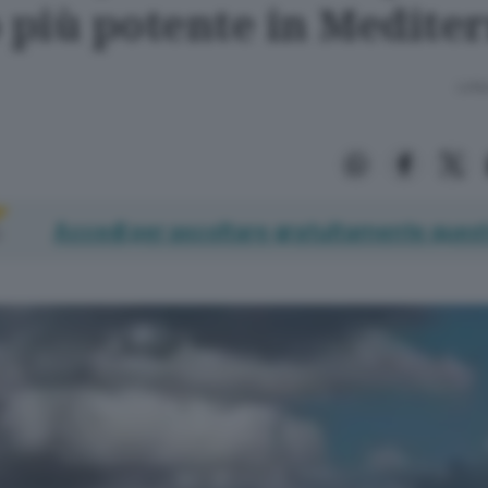
o più potente in Medite
Lettu
Accedi per ascoltare gratuitamente quest