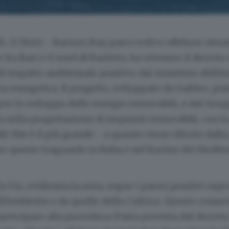
, 21 MAG - Barium Bay, parco eolico offshore situat
 fra Bari e il nord di Barletta, ha ottenuto il decreto 
di impatto ambientale positivo dal ministero dell'A
za energetica. Il progetto, sviluppato da Galileo, pi
r lo sviluppo delle energie rinnovabili, e dal Gru
a nella progettazione di impianti rinnovabili, con l
110 Mw è il più grande - a quanto viene riferito dalla
o questo traguardo in Italia e nel Bacino del Medit
lla Via, evidenzia la nota, segue i pareri positivi espr
l'Ambiente e da quello della Cultura. Questo consen
artecipare alla procedura d'asta prevista dal decreto