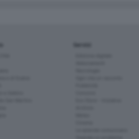
io
Servizi
ittà
Edizione digitale
Abbonamenti
ana
Necrologie
na e di Scalve
Ogni vita un racconto
d
Pubblicità
o e Sebino
Concorsi
lle San Martino
Eco Store - Iniziative
ina
Archivio
gna
Meteo
Cinema
Le aziende comunicano
Segnala un problema