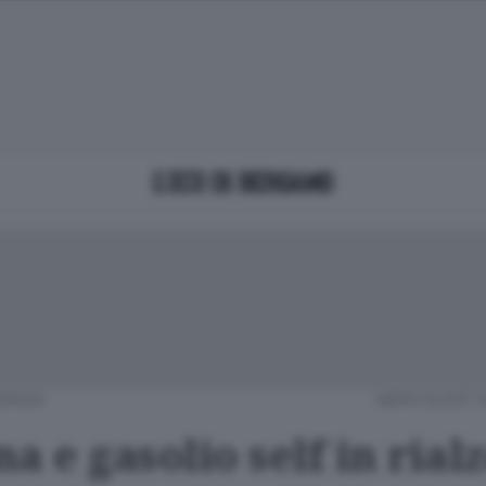
ERGIA
MERCOLEDÌ 1
a e gasolio self in rialz