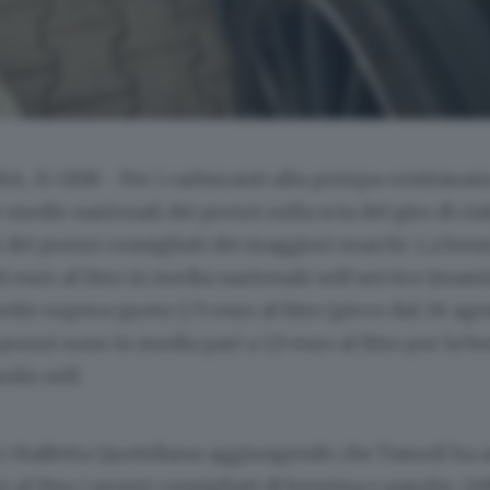
A, 15 GEN - Per i carburanti alla pompa continuan
medie nazionali dei prezzi sulla scia del giro di rial
ini dei prezzi consigliati dei maggiori marchi. La ben
81 euro al litro in media nazionale self service (mas
solio supera quota 1,71 euro al litro (picco dal 28 ago
prezzi sono in media pari a 1,9 euro al litro per la be
olio self.
o Staffetta Quotidiana aggiungendo che Tamoil ha 
 al litro i prezzi consigliati di benzina e gasolio. (A