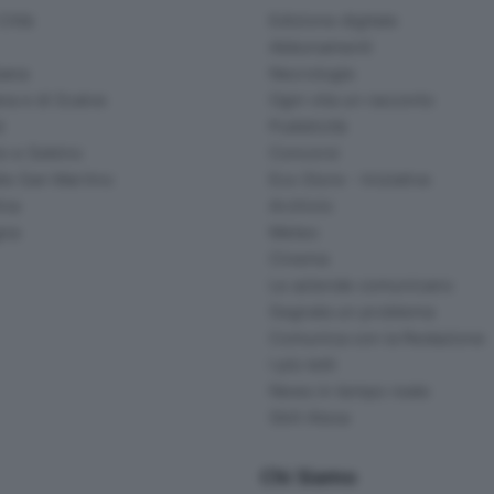
ittà
Edizione digitale
Abbonamenti
ana
Necrologie
na e di Scalve
Ogni vita un racconto
d
Pubblicità
o e Sebino
Concorsi
lle San Martino
Eco Store - Iniziative
ina
Archivio
gna
Meteo
Cinema
Le aziende comunicano
Segnala un problema
Comunica con la Redazione
I più letti
News in tempo reale
Skill Alexa
Chi Siamo