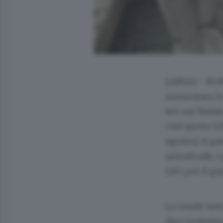
(ANSA) - ROM
aumentare le 
ieri sui list
così quota 1,
agosto), il ga
autostrade, i 
1,82 per il gas
Lo rende not
due centesimi