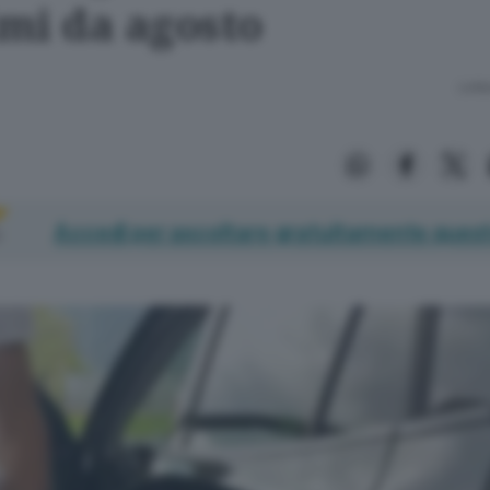
mi da agosto
Lettu
Accedi per ascoltare gratuitamente quest