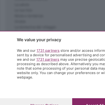
La salute
Le tue foto
Moda e tendenze
Orobie
La domenica del villaggio
Ricette (quasi) perfette
Scienza e Tecnologia
We value your privacy
Tic Tac
Volontariato
We and our
1731 partners
store and/or access informa
sent by a device for personalised advertising and c
StoryLab
we and our
1731 partners
may use precise geolocation
Il punto
processing as described above. Alternatively you ma
L'EcoCafè
note that some processing of your personal data may n
Editoriali
website only. You can change your preferences or wit
webpage.
© COPYRIGHT 2026 - S.E.S.A.A.B. S.p.a. con sede in Vial
riproduzione anche parziale
Iscritta al Registro Imprese di Bergamo al n.243762 | Ca