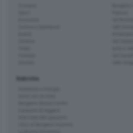
Cronaca
Bergamo C
Sport
Pianura
Economia
Val Bremb
Cultura e Spettacoli
Valli Seria
Eventi
Hinterlan
Cinema
Val Calepi
Video
Isola e Va
Podcast
Val Cavall
Dossier
Valle Ima
Rubriche
Ambiente e Energia
Amici con la coda
Bergamo Senza Confini
Il piacere di leggere
Interviste allo specchio
L'Eco di Bergamo Incontra
La Buona Domenica