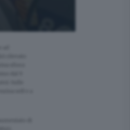
o ad
zi rilevato
zina sfiora
simo dal 9
sto). Sulle
nzina self e a
aumentato di
NSA).