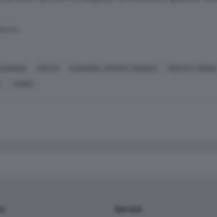
SERVATA
CONOMIA
PREZZI
ECONOMIA, AFFARI E FINANZA
MERCATI, BORSE
A
TAMOIL
io
Servizi