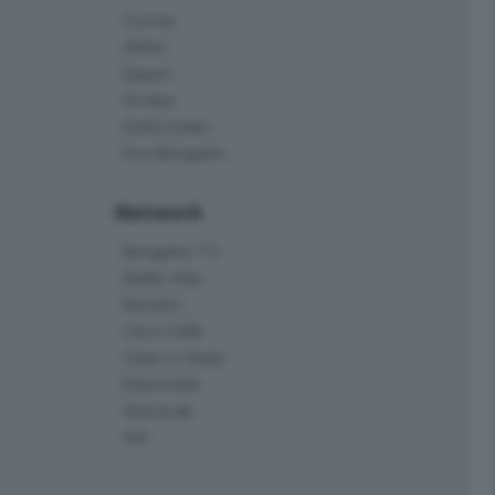
Corner
Skille
Eppen
Orobie
Delta Index
Eco.Bergamo
Network
Bergamo TV
Radio Alta
Kendoo
L'Eco Cafè
Case in festa
Edoomark
StoryLab
Ark