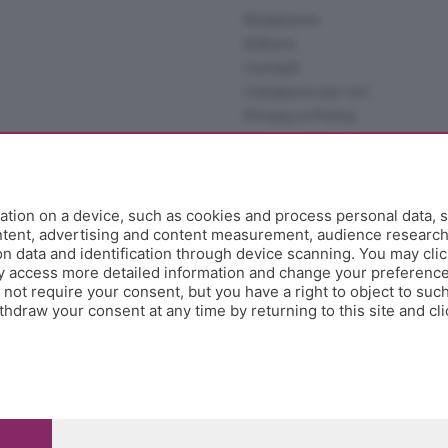
Redazione
Editore
Contatti
Collabora con noi
Privacy e Policy
tion on a device, such as cookies and process personal data, s
ontent, advertising and content measurement, audience researc
 data and identification through device scanning. You may clic
y access more detailed information and change your preference
ot require your consent, but you have a right to object to such
hdraw your consent at any time by returning to this site and cl
e Papa Giovanni XXIII, 118 24121 Bergamo - E' vietata la
pitale sociale Euro 10.000.000 i.v.