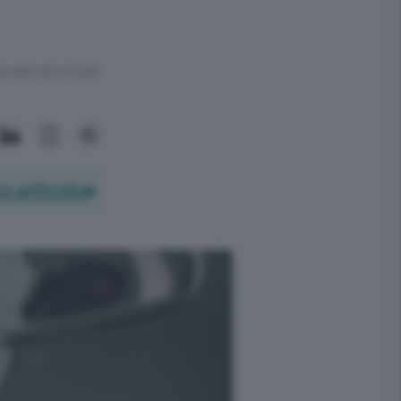
ra meno di un minuto.
o articolo