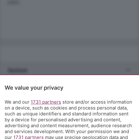
ANSA
Sezioni
Rubriche
We value your privacy
We and our
1731 partners
store and/or access information
Territorio
on a device, such as cookies and process personal data,
such as unique identifiers and standard information sent
by a device for personalised advertising and content,
Servizi
advertising and content measurement, audience research
and services development. With your permission we and
our
1731 partners
may use precise geolocation data and