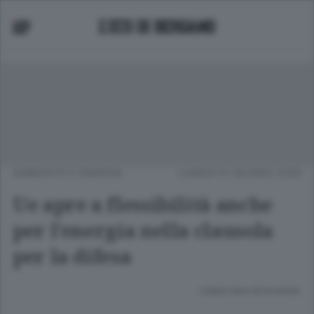
AMBIENTE E ENERGIA
LUNEDÌ 01 GIUGNO 2026
Ue apre a flessibilità anche
per l'energia nella clausola
per la difesa
Lettura meno di un minuto.