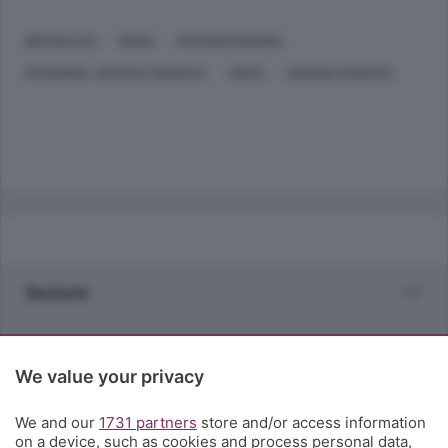
BRUXELLES
ROMA
MACROECONOMIA
ECONOMIA, AFFARI E FINANZA
ANSA
UNIONE EUROPEA
Sezioni
Rubriche
We value your privacy
Territorio
We and our
1731 partners
store and/or access information
on a device, such as cookies and process personal data,