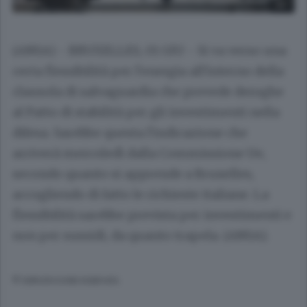
(ANSA) - BRUXELLES, 01 GIU - Si va verso una
certa flessibilità per l'energia all'interno della
clausola di salvaguardia che prevede deroghe
al Patto di stabilità per gli investimenti nella
difesa. Sarebbe questa l'indicazione che
arriverà mercoledì dalla Commissione Ue,
secondo quanto si apprende a Bruxelles,
accogliendo di fatto le richieste italiane. La
flessibilità sarebbe prevista per investimenti e
non per sussidi, da quanto trapela. (ANSA).
© RIPRODUZIONE RISERVATA