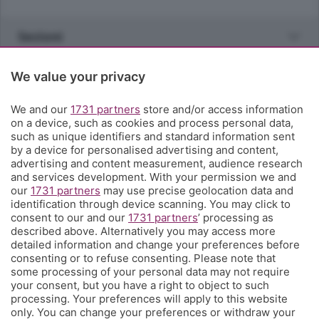
Sezioni
Rubriche
We value your privacy
We and our
1731 partners
store and/or access information
Territorio
on a device, such as cookies and process personal data,
such as unique identifiers and standard information sent
by a device for personalised advertising and content,
Servizi
advertising and content measurement, audience research
and services development. With your permission we and
our
1731 partners
may use precise geolocation data and
Chi Siamo
identification through device scanning. You may click to
consent to our and our
1731 partners
’ processing as
described above. Alternatively you may access more
Community
detailed information and change your preferences before
consenting or to refuse consenting. Please note that
some processing of your personal data may not require
Network
your consent, but you have a right to object to such
processing. Your preferences will apply to this website
only. You can change your preferences or withdraw your