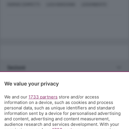
GIORGIO ZAMPETTI
LUCA BONZANNI
LEGAMBIENTE
Sezioni
Rubriche
We value your privacy
We and our
1733 partners
store and/or access
Territorio
information on a device, such as cookies and process
personal data, such as unique identifiers and standard
information sent by a device for personalised advertising
Servizi
and content, advertising and content measurement,
audience research and services development. With your