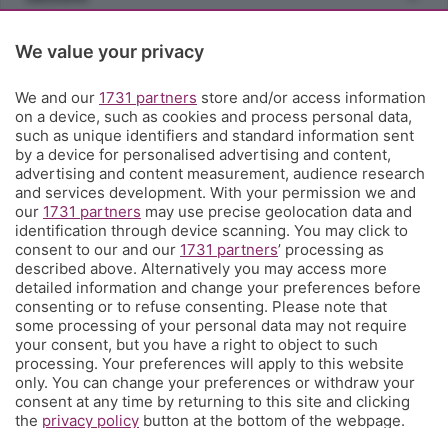
Rubriche
We value your privacy
We and our
1731 partners
store and/or access information
Territorio
on a device, such as cookies and process personal data,
such as unique identifiers and standard information sent
by a device for personalised advertising and content,
Servizi
advertising and content measurement, audience research
and services development. With your permission we and
our
1731 partners
may use precise geolocation data and
Chi Siamo
identification through device scanning. You may click to
consent to our and our
1731 partners
’ processing as
described above. Alternatively you may access more
Community
detailed information and change your preferences before
consenting or to refuse consenting. Please note that
some processing of your personal data may not require
Network
your consent, but you have a right to object to such
processing. Your preferences will apply to this website
only. You can change your preferences or withdraw your
consent at any time by returning to this site and clicking
the
privacy policy
button at the bottom of the webpage.