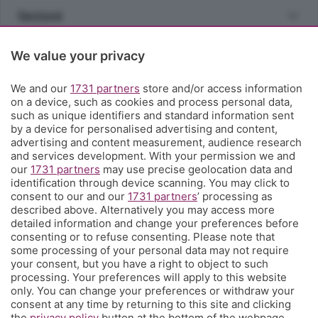
Sezioni
Rubriche
We value your privacy
We and our
1731 partners
store and/or access information
Territorio
on a device, such as cookies and process personal data,
such as unique identifiers and standard information sent
by a device for personalised advertising and content,
Servizi
advertising and content measurement, audience research
and services development. With your permission we and
our
1731 partners
may use precise geolocation data and
Chi Siamo
identification through device scanning. You may click to
consent to our and our
1731 partners
’ processing as
described above. Alternatively you may access more
Community
detailed information and change your preferences before
consenting or to refuse consenting. Please note that
some processing of your personal data may not require
Network
your consent, but you have a right to object to such
processing. Your preferences will apply to this website
only. You can change your preferences or withdraw your
consent at any time by returning to this site and clicking
the
privacy policy
button at the bottom of the webpage.