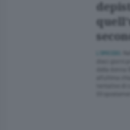
depist
quell’
secon
Ne
L’OMICIDIO.
dieci giorni 
della donna 1
all’ultima ch
tentativo di
Gli spostamen