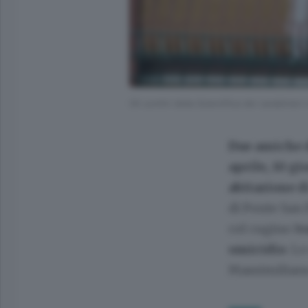
Gli uomini della Scientifica dei carabinier
Due amiche d
aprile, 10 g
abitazione d
di Ponte San
col cugino I
v
omicidio
. L
Massimiliano