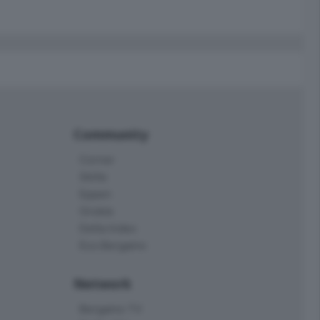
Community
Corner
Skille
Eppen
Orobie
Delta Index
Eco.Bergamo
Network
Bergamo TV