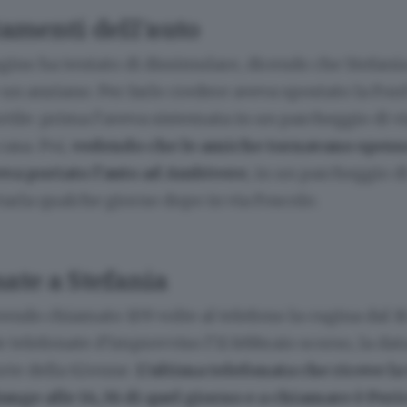
tamenti dell’auto
ugino ha tentato di dissimulare, dicendo che Stefani
 un anziano. Per farlo credere aveva spostato la Ford
rtile: prima l’aveva sistemata in un parcheggio di vi
casa. Poi,
vedendo che le amiche tornavano spesso
eva portato l’auto ad Ambivere
, in un parcheggio di
tarla qualche giorno dopo in via Foscolo.
ate a Stefania
vendo chiamato 109 volte al telefono la cugina dal 16
telefonate d’improvviso l’11 febbraio scorso, la data 
orte della 62enne.
L’ultima telefonata che riceve la
unge alle 14,36 di quel giorno e a chiamare è Peric