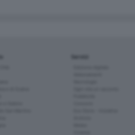
io
Servizi
ittà
Edizione digitale
Abbonamenti
ana
Necrologie
na e di Scalve
Ogni vita un racconto
d
Pubblicità
o e Sebino
Concorsi
lle San Martino
Eco Store - Iniziative
ina
Archivio
gna
Meteo
Cinema