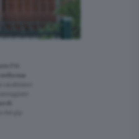
rte l’11
 nella sua
i carabinieri
passeggiate
sa di
a dal gip