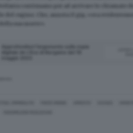
Stefania continuano poi ad arrivare le chiamate 
e del cugino. Che, annota il gip, «era evidentem
della sua morte»
.
Approfondisci l'argomento sulla copia
LEGGI 
digitale de L'Eco di Bergamo del 16
DIG
maggio 2023
SERVATA
TIZIA, CRIMINALITÀ
FORZE ORDINE
ARRESTO
ACCUSA
IVANO 
MASSIMILIANO MAGLIACANI