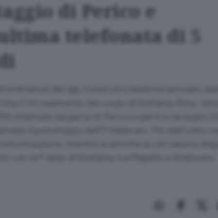
aggio di Perico e
ultima telefonata di 5
di
ll’ordinanza del gip ricostruito l’allarme lanciato da
prima il ritrovamento del corpo di Stefania Rota. Verso
09 chiamate da parte di Perico a partire da luglio 2
iamata il pomeriggio dell’11 febbraio. Poi dall’uomo 
 comunicazione, mentre le amiche la cercavano di
ti con la Fiesta di Stefania tra Mapello e Ambivere.