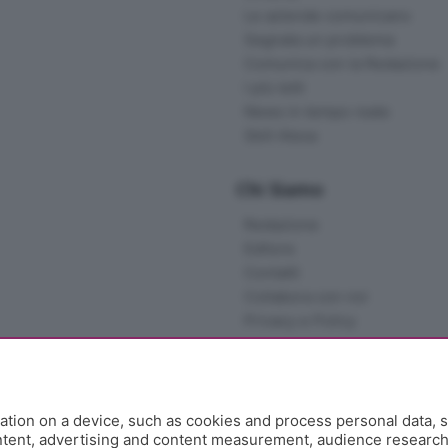
Le aziende comunicano
Segnala un problema
Comunica con la Redazione
I più letti
News in tempo reale
Skill Alexa
Chi Siamo
Redazione
Editore
Contatti
Collabora con noi
Privacy e Policy
tion on a device, such as cookies and process personal data, s
ontent, advertising and content measurement, audience researc