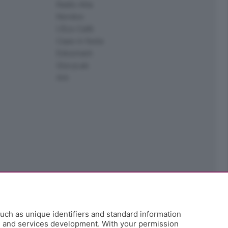
Radio Alta
Kendoo
L'Eco Cafè
Case in festa
Edoomark
StoryLab
Ark
uch as unique identifiers and standard information
h and services development. With your permission