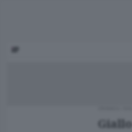
CRONACA
/
ISO
Giallo