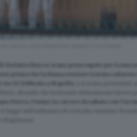
i nella casa dove viveva Stefania Rota a Mapello in via XI Febbraio
i Stefania Rota si erano preoccupate per la sua so
iorni prima che la donna venisse trovata cadavere
i via XI Febbraio a Mapello
, e si erano presentate a
 Pietro, dicendo che la 62enne ultimamente faceva 
ano Perico, l’uomo in carcere da sabato con l’accu
o si legge nell’ordinanza di custodia cautelare firmat
 Magliacani.