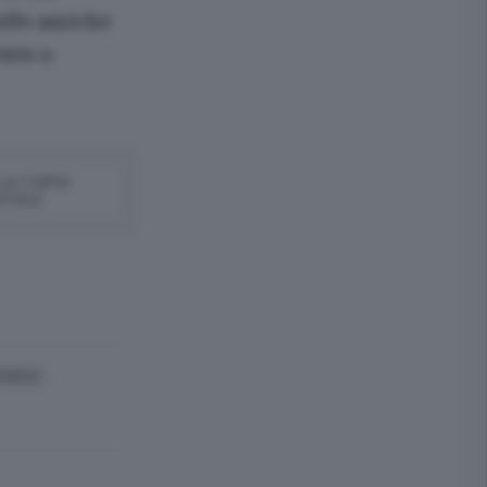
delle amiche
ente a
LA COPIA
ITALE
PERICO