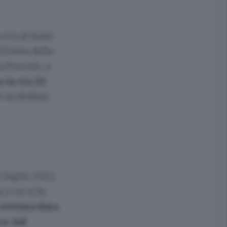
a era al mare
 Fiesta della
a Foscolo, a
 in via XI
 via Bellini,
 luglio 2022,
a cui si fa
 vittima dura
o. Sul