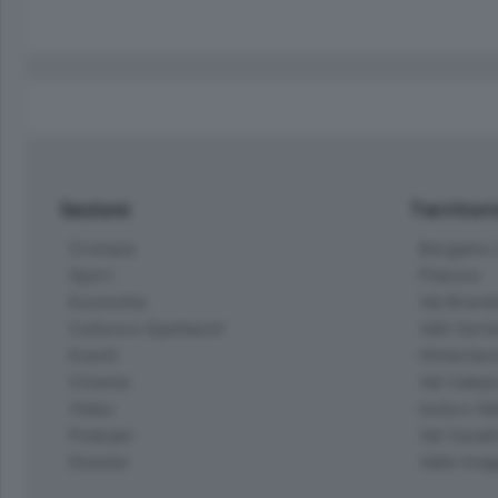
Sezioni
Territor
Cronaca
Bergamo C
Sport
Pianura
Economia
Val Bremb
Cultura e Spettacoli
Valli Seria
Eventi
Hinterlan
Cinema
Val Calepi
Video
Isola e Va
Podcast
Val Cavall
Dossier
Valle Ima