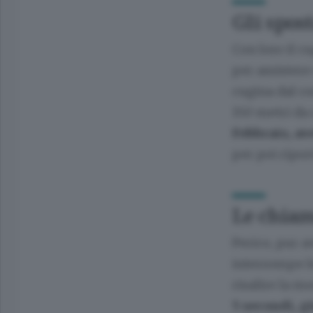
Gli spos
Con loro il c
per assistere
cugina dal co
150 metri da 
Febbraio, av
per poi ripor
Le chiam
Perico, pur a
interrompe le 
risalire la m
5 secondi, gi