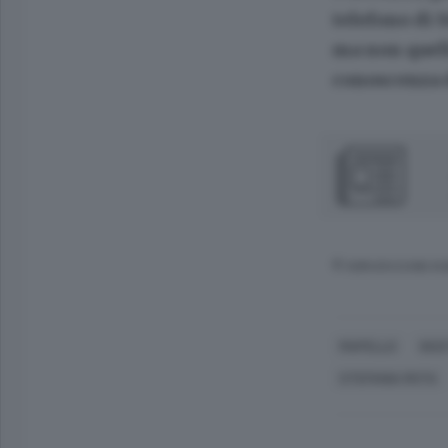
telefono di 
ma non quell
conoscenza 
© RIPRODUZIONE RI
MAPELLO
GIUS
STEFANIA ROTA