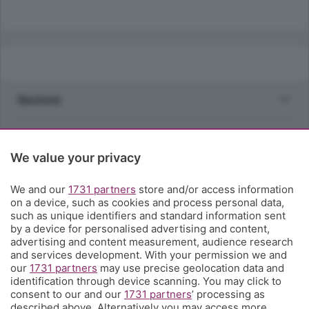
Sezioni
Rubriche
We value your privacy
Territorio
We and our
1731 partners
store and/or access information
on a device, such as cookies and process personal data,
Servizi
such as unique identifiers and standard information sent
by a device for personalised advertising and content,
advertising and content measurement, audience research
Chi Siamo
and services development. With your permission we and
our
1731 partners
may use precise geolocation data and
identification through device scanning. You may click to
Community
consent to our and our
1731 partners
’ processing as
described above. Alternatively you may access more