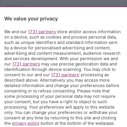
Sezioni
We value your privacy
Rubriche
We and our
1731 partners
store and/or access information
on a device, such as cookies and process personal data,
Territorio
such as unique identifiers and standard information sent
by a device for personalised advertising and content,
advertising and content measurement, audience research
Servizi
and services development. With your permission we and
our
1731 partners
may use precise geolocation data and
identification through device scanning. You may click to
Chi Siamo
consent to our and our
1731 partners
’ processing as
described above. Alternatively you may access more
detailed information and change your preferences before
Community
consenting or to refuse consenting. Please note that
some processing of your personal data may not require
your consent, but you have a right to object to such
Network
processing. Your preferences will apply to this website
only. You can change your preferences or withdraw your
consent at any time by returning to this site and clicking
the
privacy policy
button at the bottom of the webpage.