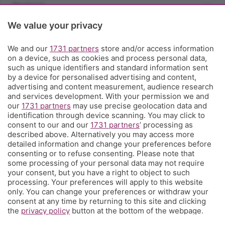
Sezioni
We value your privacy
Rubriche
We and our
1731 partners
store and/or access information
on a device, such as cookies and process personal data,
Territorio
such as unique identifiers and standard information sent
by a device for personalised advertising and content,
advertising and content measurement, audience research
Servizi
and services development. With your permission we and
our
1731 partners
may use precise geolocation data and
identification through device scanning. You may click to
Chi Siamo
consent to our and our
1731 partners
’ processing as
described above. Alternatively you may access more
detailed information and change your preferences before
Community
consenting or to refuse consenting. Please note that
some processing of your personal data may not require
your consent, but you have a right to object to such
Network
processing. Your preferences will apply to this website
only. You can change your preferences or withdraw your
consent at any time by returning to this site and clicking
the
privacy policy
button at the bottom of the webpage.