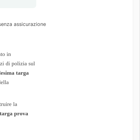
ato in
zi di polizia sul
desima targa
ella
ruire la
targa prova