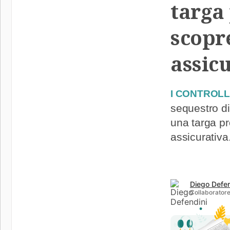
targa 
scopr
assic
I CONTROLLI
sequestro di 
una targa pr
assicurativa
Diego Defen
Collaborator