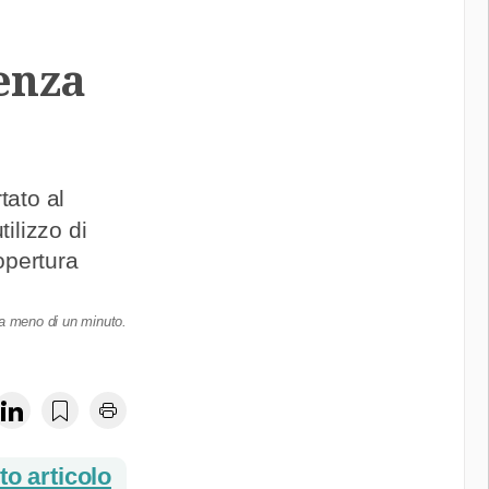
senza
tato al
tilizzo di
opertura
ra meno di un minuto.
o articolo