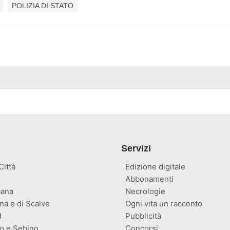
POLIZIA DI STATO
Servizi
ittà
Edizione digitale
Abbonamenti
ana
Necrologie
na e di Scalve
Ogni vita un racconto
d
Pubblicità
o e Sebino
Concorsi