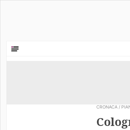
CRONACA
/
PIA
Cologn