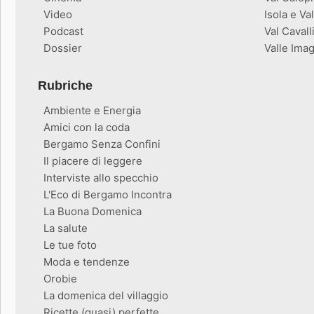
Video
Isola e Va
Podcast
Val Cavall
Dossier
Valle Ima
Rubriche
Ambiente e Energia
Amici con la coda
Bergamo Senza Confini
Il piacere di leggere
Interviste allo specchio
L'Eco di Bergamo Incontra
La Buona Domenica
La salute
Le tue foto
Moda e tendenze
Orobie
La domenica del villaggio
Ricette (quasi) perfette