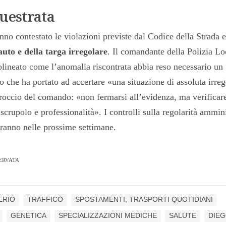
uestrata
nno contestato le violazioni previste dal Codice della Strada e
auto e della targa irregolare
. Il comandante della Polizia Lo
olineato come l’anomalia riscontrata abbia reso necessario un
che ha portato ad accertare «una situazione di assoluta irreg
roccio del comando: «non fermarsi all’evidenza, ma verificar
scrupolo e professionalità». I controlli sulla regolarità ammini
iranno nelle prossime settimane.
ERVATA
ERIO
TRAFFICO
SPOSTAMENTI, TRASPORTI QUOTIDIANI
GENETICA
SPECIALIZZAZIONI MEDICHE
SALUTE
DIEG