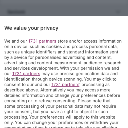
Sezioni
Rubriche
We value your privacy
We and our
1731 partners
store and/or access information
Territorio
on a device, such as cookies and process personal data,
such as unique identifiers and standard information sent
by a device for personalised advertising and content,
Servizi
advertising and content measurement, audience research
and services development. With your permission we and
our
1731 partners
may use precise geolocation data and
Chi Siamo
identification through device scanning. You may click to
consent to our and our
1731 partners
’ processing as
described above. Alternatively you may access more
Community
detailed information and change your preferences before
consenting or to refuse consenting. Please note that
some processing of your personal data may not require
Network
your consent, but you have a right to object to such
processing. Your preferences will apply to this website
only. You can change your preferences or withdraw your
consent at any time by returning to this site and clicking