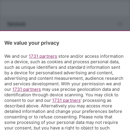
Sezioni
Rubriche
We value your privacy
Territorio
We and our
1731 partners
store and/or access information
on a device, such as cookies and process personal data,
such as unique identifiers and standard information sent
Servizi
by a device for personalised advertising and content,
advertising and content measurement, audience research
and services development. With your permission we and
Chi Siamo
our
1731 partners
may use precise geolocation data and
identification through device scanning. You may click to
consent to our and our
1731 partners
’ processing as
Community
described above. Alternatively you may access more
detailed information and change your preferences before
consenting or to refuse consenting. Please note that
Network
some processing of your personal data may not require
your consent, but you have a right to object to such