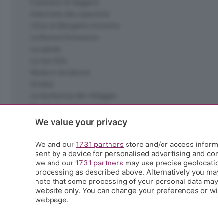
Il piacere di leggere
Interviste allo specchio
L'Eco di Bergamo Incontra
La Buona Domenica
La salute
Le tue foto
Moda e tendenze
Orobie
La domenica del villaggio
Ricette (quasi) perfette
Scienza e Tecnologia
We value your privacy
Tic Tac
Volontariato
We and our
1731 partners
store and/or access informa
sent by a device for personalised advertising and c
StoryLab
we and our
1731 partners
may use precise geolocation
Il punto
processing as described above. Alternatively you ma
L'EcoCafè
note that some processing of your personal data may n
Editoriali
website only. You can change your preferences or wit
webpage.