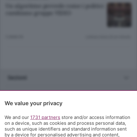
Un algoritmo prevede come i politici
cambiano gruppo VIDEO
3 ANNI FA
Lettura meno di un minuto.
Sezioni
Rubriche
We value your privacy
Territorio
We and our
1731 partners
store and/or access information
on a device, such as cookies and process personal data,
Servizi
such as unique identifiers and standard information sent
by a device for personalised advertising and content,