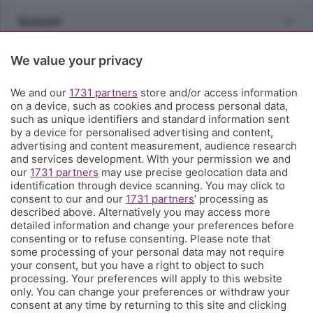
Sezioni
Rubriche
We value your privacy
We and our
1731 partners
store and/or access information
Territorio
on a device, such as cookies and process personal data,
such as unique identifiers and standard information sent
by a device for personalised advertising and content,
Servizi
advertising and content measurement, audience research
and services development. With your permission we and
our
1731 partners
may use precise geolocation data and
Chi Siamo
identification through device scanning. You may click to
consent to our and our
1731 partners
’ processing as
described above. Alternatively you may access more
Community
detailed information and change your preferences before
consenting or to refuse consenting. Please note that
some processing of your personal data may not require
Network
your consent, but you have a right to object to such
processing. Your preferences will apply to this website
only. You can change your preferences or withdraw your
consent at any time by returning to this site and clicking