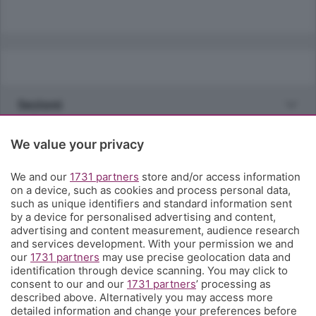
Sezioni
Rubriche
We value your privacy
We and our
1731 partners
store and/or access information
Territorio
on a device, such as cookies and process personal data,
such as unique identifiers and standard information sent
by a device for personalised advertising and content,
Servizi
advertising and content measurement, audience research
and services development. With your permission we and
our
1731 partners
may use precise geolocation data and
Chi Siamo
identification through device scanning. You may click to
consent to our and our
1731 partners
’ processing as
described above. Alternatively you may access more
Community
detailed information and change your preferences before