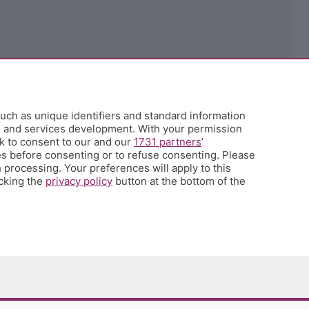
uch as unique identifiers and standard information
h and services development. With your permission
k to consent to our and our
1731 partners
’
s before consenting or to refuse consenting. Please
 processing. Your preferences will apply to this
icking the
privacy policy
button at the bottom of the