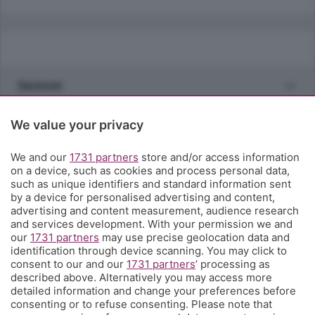
Sezioni
Rubriche
We value your privacy
We and our
1731 partners
store and/or access information
Territorio
on a device, such as cookies and process personal data,
such as unique identifiers and standard information sent
by a device for personalised advertising and content,
Servizi
advertising and content measurement, audience research
and services development. With your permission we and
our
1731 partners
may use precise geolocation data and
Chi Siamo
identification through device scanning. You may click to
consent to our and our
1731 partners
’ processing as
described above. Alternatively you may access more
Community
detailed information and change your preferences before
consenting or to refuse consenting. Please note that