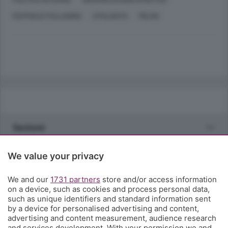
RAFFAELE PALLADINO
ATALANTA
MILAN
Sezioni
Rubriche
We value your privacy
We and our
1731 partners
store and/or access information
Territorio
on a device, such as cookies and process personal data,
such as unique identifiers and standard information sent
by a device for personalised advertising and content,
Servizi
advertising and content measurement, audience research
and services development. With your permission we and